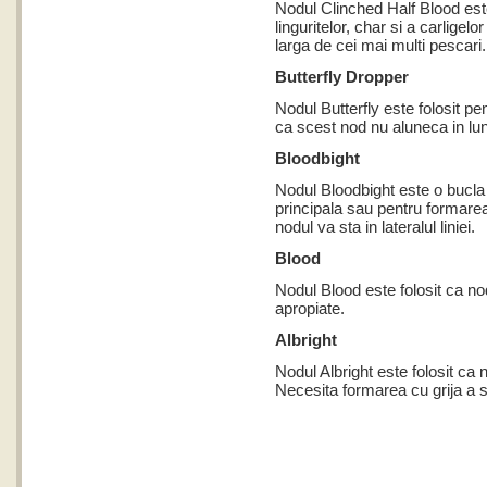
Nodul Clinched Half Blood este 
linguritelor, char si a carligel
larga de cei mai multi pescari.
Butterfly Dropper
Nodul Butterfly este folosit pen
ca scest nod nu aluneca in lung
Bloodbight
Nodul Bloodbight este o bucla 
principala sau pentru formarea 
nodul va sta in lateralul liniei.
Blood
Nodul Blood este folosit ca no
apropiate.
Albright
Nodul Albright este folosit ca n
Necesita formarea cu grija a sp