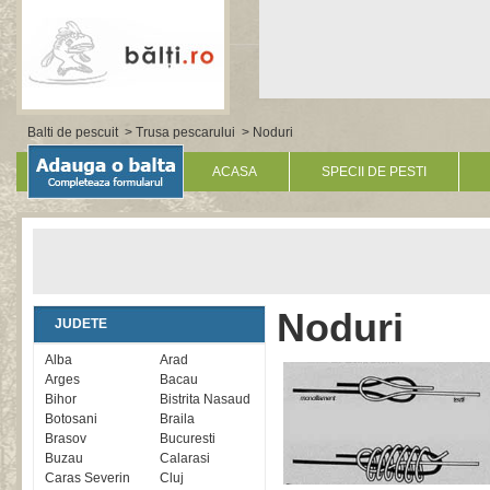
Balti de pescuit
>
Trusa pescarului
> Noduri
ACASA
SPECII DE PESTI
Noduri
JUDETE
Alba
Arad
Arges
Bacau
Bihor
Bistrita Nasaud
Botosani
Braila
Brasov
Bucuresti
Buzau
Calarasi
Caras Severin
Cluj