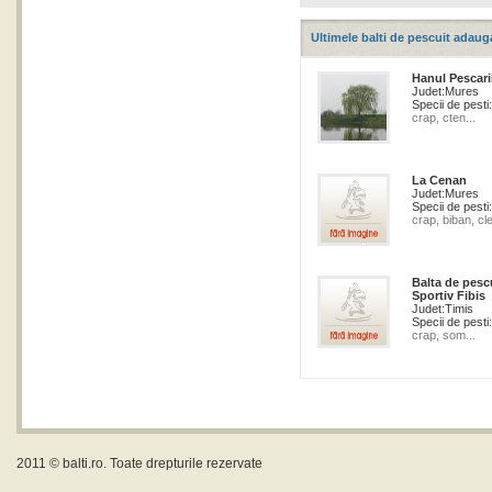
Ultimele balti de pescuit adaug
Hanul Pescari
Judet:
Mures
Specii de pesti:
crap, cten...
La Cenan
Judet:
Mures
Specii de pesti:
crap, biban, cle
Balta de pesc
Sportiv Fibis
Judet:
Timis
Specii de pesti:
crap, som...
2011 ©
balti.ro
. Toate drepturile rezervate