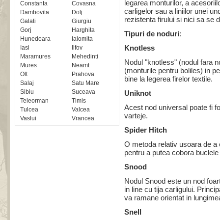
legarea monturilor, a acesoriil
Constanta
Covasna
carligelor sau a liniilor unei u
Dambovita
Dolj
rezistenta firului si nici sa s
Galati
Giurgiu
Gorj
Harghita
Tipuri de noduri
:
Hunedoara
Ialomita
Knotless
Iasi
Ilfov
Maramures
Mehedinti
Nodul "knotless" (nodul fara n
Mures
Neamt
(monturile pentru boliles) in 
Olt
Prahova
bine la legerea firelor textile.
Salaj
Satu Mare
Sibiu
Suceava
Uniknot
Teleorman
Timis
Acest nod universal poate fi fol
Tulcea
Valcea
varteje.
Vaslui
Vrancea
Spider Hitch
O metoda relativ usoara de a c
pentru a putea cobora buclele 
Snood
Nodul Snood este un nod foarte
in line cu tija carligului. Princ
va ramane orientat in lungimea 
Snell