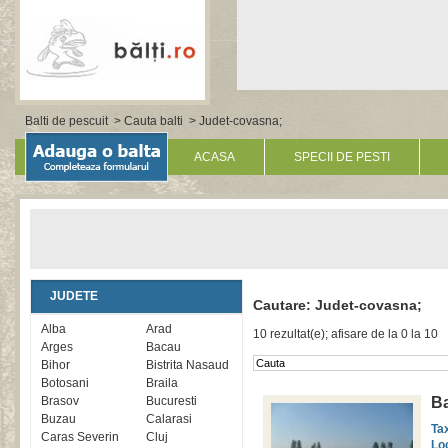
Balti de pescuit
>
Cauta balti
> Judet-covasna;
ACASA
SPECII DE PESTI
JUDETE
Cautare: Judet-covasna;
Alba
Arad
10 rezultat(e); afisare de la 0 la 10
Arges
Bacau
Bihor
Bistrita Nasaud
Botosani
Braila
Brasov
Bucuresti
Ba
Buzau
Calarasi
Ta
Caras Severin
Cluj
Lo