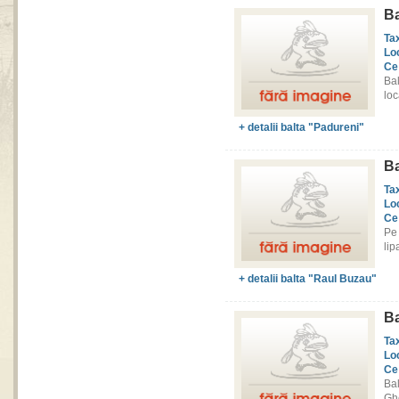
Ba
Ta
Lo
Ce
Ba
loc
+ detalii balta "Padureni"
Ba
Ta
Lo
Ce
Pe
lip
+ detalii balta "Raul Buzau"
Ba
Ta
Lo
Ce
Bal
Ghe