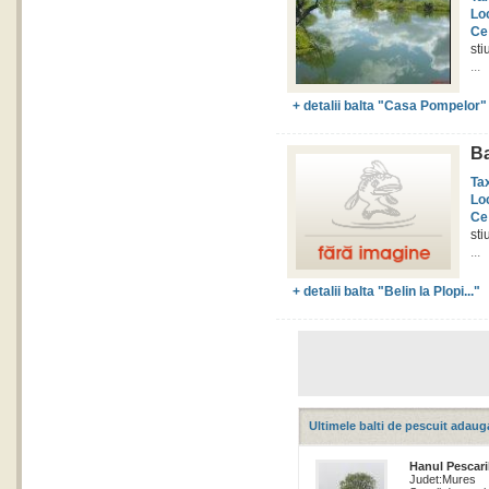
Lo
Ce
sti
...
+ detalii balta "Casa Pompelor"
Ba
Ta
Lo
Ce
sti
...
+ detalii balta "Belin la Plopi..."
Ultimele balti de pescuit adaug
Hanul Pescari
Judet:
Mures