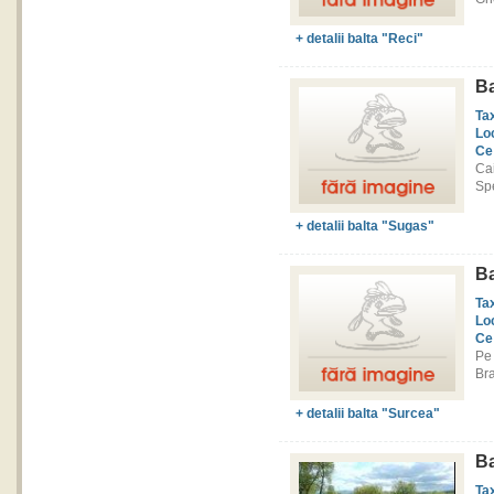
+ detalii balta "Reci"
Ba
Ta
Lo
Ce
Ca
Spe
+ detalii balta "Sugas"
Ba
Ta
Lo
Ce
Pe
Bra
+ detalii balta "Surcea"
Ba
Ta