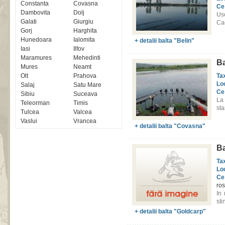
Constanta
Covasna
Ce
Dambovita
Dolj
Us
Galati
Giurgiu
Cad
Gorj
Harghita
Hunedoara
Ialomita
+ detalii balta "Belin"
Iasi
Ilfov
Maramures
Mehedinti
Ba
Mures
Neamt
Olt
Prahova
Ta
Lo
Salaj
Satu Mare
Ce
Sibiu
Suceava
La
Teleorman
Timis
sta
Tulcea
Valcea
Vaslui
Vrancea
+ detalii balta "Covasna"
Ba
Ta
Lo
Ce
ros
In
sti
+ detalii balta "Goldcarp"