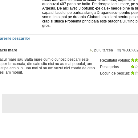
autobuzul 407 pana pe balta. Pe dreapta lacul mare, pe 
Argesul. De aici aveti 3 optiuni: -pe dale- merge bine la bi
capatul lacului pe partea stanga Draganescu- pentru pesc
somn -in capat pe dreapta-Ciobani- excelent pentru pescu
crap si stiuca Problema principala este braconajul, fiind 
gros.
arerile pescarilor
acul mare
puiu tarcea
%03.%0
acul mare sau Balta mare cum o cunosc pescarii este
Rezultatul votului:
uper-braconata, din cate stiu nici nu au mai populat, am
Peste prins :
ost pe acolo in luna mai si nu am vazut nici coada de crap
esi am momit.
Locuri de pescuit: