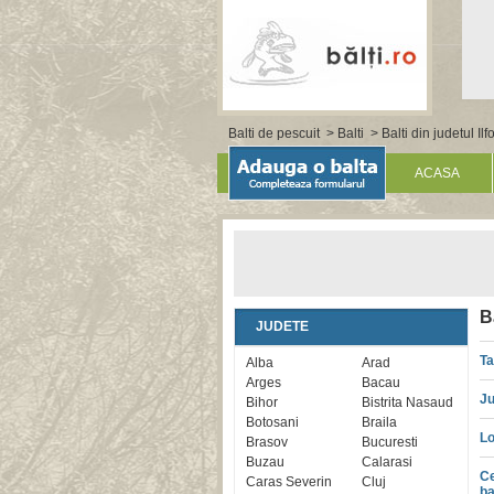
Balti de pescuit
>
Balti
>
Balti din judetul Ilf
ACASA
B
JUDETE
Ta
Alba
Arad
Arges
Bacau
Ju
Bihor
Bistrita Nasaud
Botosani
Braila
Lo
Brasov
Bucuresti
Buzau
Calarasi
Ce
Caras Severin
Cluj
ba