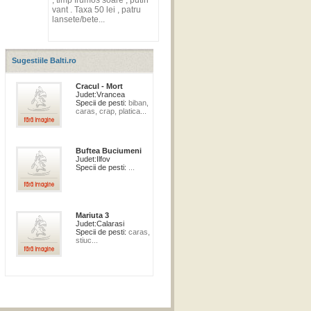
, timp frumos soare , putin
vant . Taxa 50 lei , patru
lansete/bete...
Sugestiile Balti.ro
Cracul - Mort
Judet:
Vrancea
Specii de pesti:
biban,
caras, crap, platica...
Buftea Buciumeni
Judet:
Ilfov
Specii de pesti:
...
Mariuta 3
Judet:
Calarasi
Specii de pesti:
caras,
stiuc...