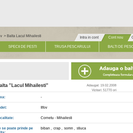
ov
> Balta Lacul Mihailesti
Intra in cont
Cont nou
» Click pentru un cont nou
SPECII DE PESTI
TRUSA PESCARULUI
BALTI DE PES
alta "Lacul Mihailesti"
Adaugat: 19.02.2008
Vizitari: 51770 ori
xa:
-
det:
Ilfov
calitate:
Cornetu - Mihailesti
 se poate prinde pe
biban
,
crap
,
somn
,
stiuca
lta: