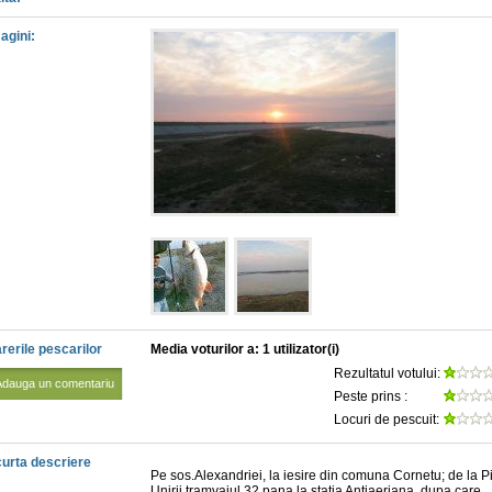
agini:
rerile pescarilor
Media voturilor a: 1 utilizator(i)
Rezultatul votului:
Adauga un comentariu
Peste prins :
Locuri de pescuit:
urta descriere
Pe sos.Alexandriei, la iesire din comuna Cornetu; de la P
Unirii tramvaiul 32 pana la statia Antiaeriana, dupa care