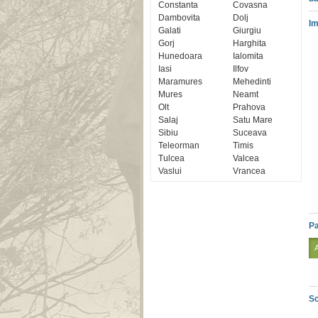
Constanta
Covasna
Dambovita
Dolj
Im
Galati
Giurgiu
Gorj
Harghita
Hunedoara
Ialomita
Iasi
Ilfov
Maramures
Mehedinti
Mures
Neamt
Olt
Prahova
Salaj
Satu Mare
Sibiu
Suceava
Teleorman
Timis
Tulcea
Valcea
Vaslui
Vrancea
Pa
Sc