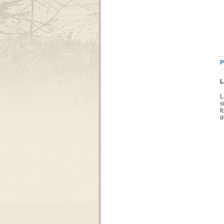
P
L
L
s
f
d