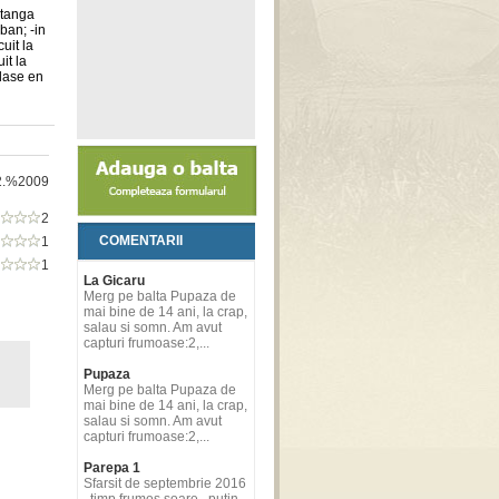
stanga
ban; -in
uit la
it la
plase en
2.%2009
2
COMENTARII
1
1
La Gicaru
Merg pe balta Pupaza de
mai bine de 14 ani, la crap,
salau si somn. Am avut
capturi frumoase:2,...
Pupaza
Merg pe balta Pupaza de
mai bine de 14 ani, la crap,
salau si somn. Am avut
capturi frumoase:2,...
Parepa 1
Sfarsit de septembrie 2016