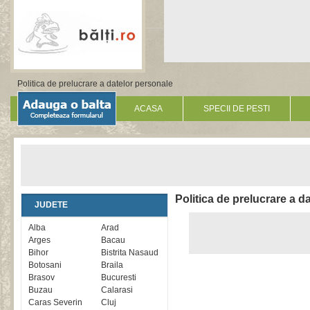
Politica de prelucrare a datelor personale
ACASA
SPECII DE PESTI
Politica de prelucrare a d
JUDETE
Alba
Arad
Arges
Bacau
Bihor
Bistrita Nasaud
Botosani
Braila
Brasov
Bucuresti
Buzau
Calarasi
Caras Severin
Cluj