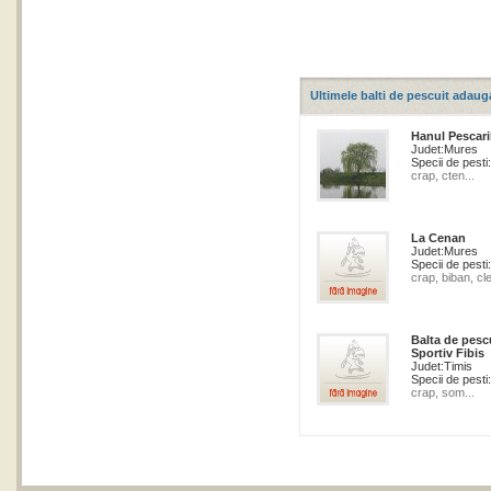
Ultimele balti de pescuit adaug
Hanul Pescari
Judet:
Mures
Specii de pesti:
crap, cten...
La Cenan
Judet:
Mures
Specii de pesti:
crap, biban, cle
Balta de pesc
Sportiv Fibis
Judet:
Timis
Specii de pesti:
crap, som...