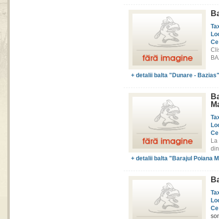
Ba
Ta
Lo
Ce
Cl
BAZ
+ detalii balta "Dunare - Bazias
B
Ma
Ta
Lo
Ce
La
din
+ detalii balta "Barajul Poiana M
B
Ta
Lo
Ce
som