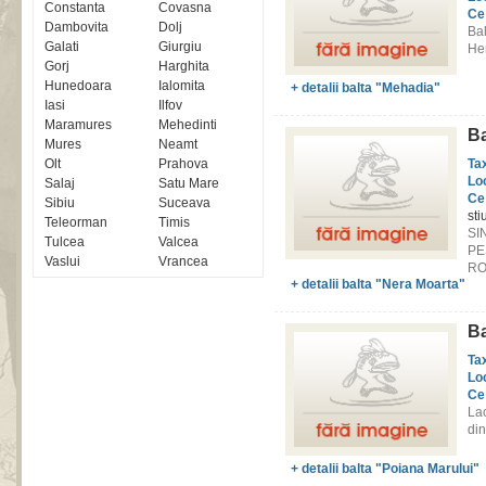
Constanta
Covasna
Ce
Dambovita
Dolj
Bal
Galati
Giurgiu
Her
Gorj
Harghita
Hunedoara
Ialomita
+ detalii balta "Mehadia"
Iasi
Ilfov
Maramures
Mehedinti
Ba
Mures
Neamt
Olt
Prahova
Ta
Lo
Salaj
Satu Mare
Ce
Sibiu
Suceava
sti
Teleorman
Timis
SI
Tulcea
Valcea
PE
Vaslui
Vrancea
RO
+ detalii balta "Nera Moarta"
Ba
Ta
Lo
Ce
Lac
din
+ detalii balta "Poiana Marului"