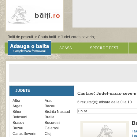
Balti de pescuit
>
Cauta balti
> Judet-caras-severin;
ACASA
SPECII DE PESTI
JUDETE
Cautare: Judet-caras-severi
Alba
Arad
6 rezultat(e); afisare de la 0 la 10
Arges
Bacau
Bihor
Bistrita Nasaud
Botosani
Braila
Brasov
Bucuresti
Ba
Buzau
Calarasi
Ta
Caras Severin
Cluj
Lo