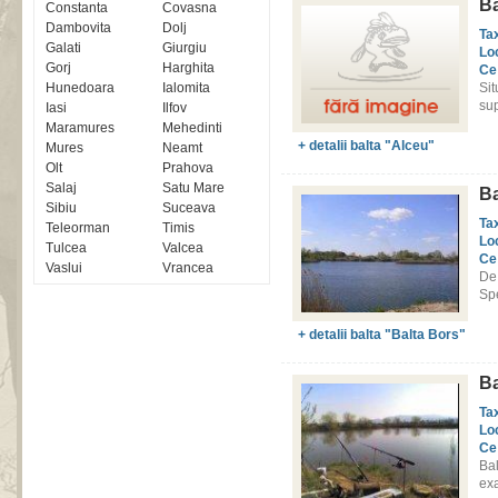
Ba
Constanta
Covasna
Dambovita
Dolj
Ta
Galati
Giurgiu
Lo
Gorj
Harghita
Ce
Hunedoara
Ialomita
Si
sup
Iasi
Ilfov
Maramures
Mehedinti
+ detalii balta "Alceu"
Mures
Neamt
Olt
Prahova
Salaj
Satu Mare
Ba
Sibiu
Suceava
Ta
Teleorman
Timis
Lo
Tulcea
Valcea
Ce
Vaslui
Vrancea
De 
Spe
+ detalii balta "Balta Bors"
Ba
Ta
Lo
Ce
Ba
exa