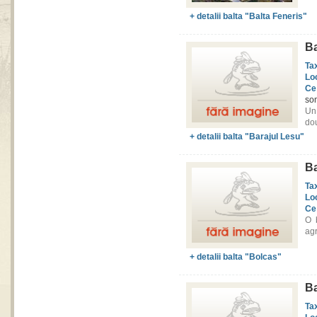
+ detalii balta "Balta Feneris"
Ba
Ta
Lo
Ce
som
Un 
dou
+ detalii balta "Barajul Lesu"
Ba
Ta
Lo
Ce
O b
agr
+ detalii balta "Bolcas"
Ba
Ta