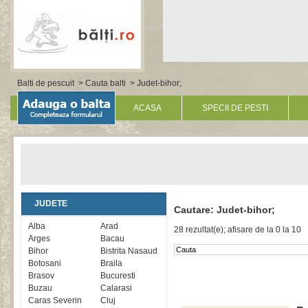
Balti de pescuit
>
Cauta balti
> Judet-bihor;
ACASA
SPECII DE PESTI
JUDETE
Cautare: Judet-bihor;
Alba
Arad
28 rezultat(e); afisare de la 0 la 10
Arges
Bacau
Bihor
Bistrita Nasaud
Botosani
Braila
Brasov
Bucuresti
Buzau
Calarasi
Caras Severin
Cluj