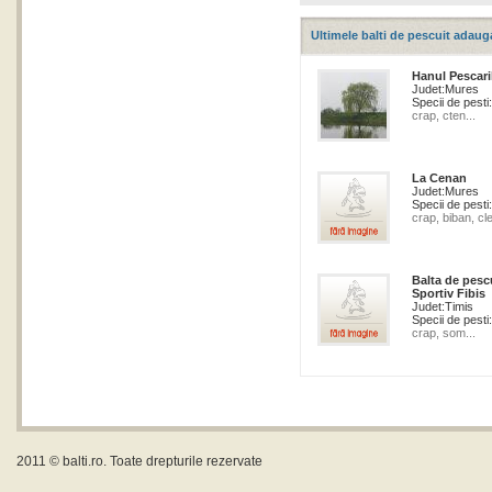
Ultimele balti de pescuit adaug
Hanul Pescari
Judet:
Mures
Specii de pesti:
crap, cten...
La Cenan
Judet:
Mures
Specii de pesti:
crap, biban, cle
Balta de pesc
Sportiv Fibis
Judet:
Timis
Specii de pesti:
crap, som...
2011 ©
balti.ro
. Toate drepturile rezervate