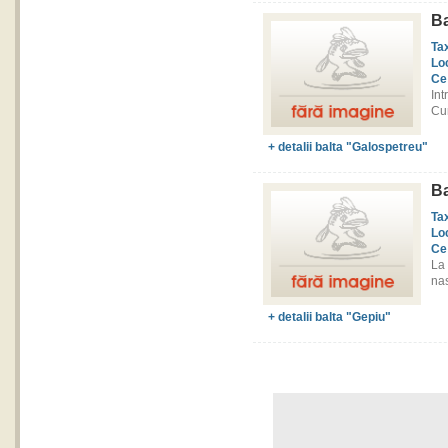
Ba
Ta
Lo
Ce
Int
Cur
+ detalii balta "Galospetreu"
Ba
Ta
Lo
Ce
La
nas
+ detalii balta "Gepiu"