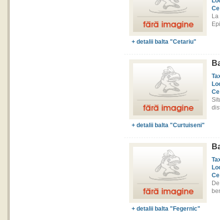
Lo
Ce
La
Epi
+ detalii balta "Cetariu"
Ba
Ta
Lo
Ce
Sit
dis
+ detalii balta "Curtuiseni"
Ba
Ta
Lo
Ce
De
ben
+ detalii balta "Fegernic"