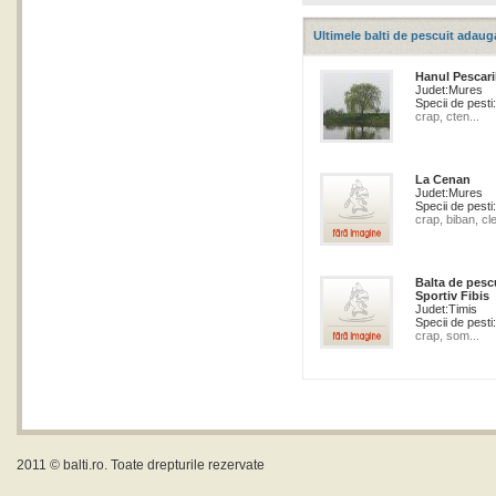
Ultimele balti de pescuit adaug
Hanul Pescari
Judet:
Mures
Specii de pesti:
crap, cten...
La Cenan
Judet:
Mures
Specii de pesti:
crap, biban, cle
Balta de pesc
Sportiv Fibis
Judet:
Timis
Specii de pesti:
crap, som...
2011 ©
balti.ro
. Toate drepturile rezervate