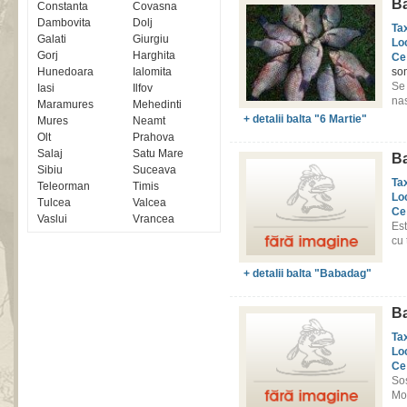
Ba
Constanta
Covasna
Dambovita
Dolj
Ta
Galati
Giurgiu
Lo
Gorj
Harghita
Ce
Hunedoara
Ialomita
som
Se
Iasi
Ilfov
nas
Maramures
Mehedinti
+ detalii balta "6 Martie"
Mures
Neamt
Olt
Prahova
Salaj
Satu Mare
B
Sibiu
Suceava
Ta
Teleorman
Timis
Lo
Tulcea
Valcea
Ce
Vaslui
Vrancea
Est
cu 
+ detalii balta "Babadag"
Ba
Ta
Lo
Ce
Sos
Mo