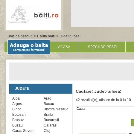
Balti de pescuit
>
Cauta balti
> Judet-tulcea;
ACASA
SPECII DE PESTI
JUDETE
Cautare: Judet-tulcea;
Alba
Arad
42 rezultat(e); afisare de la 0 la 10
Arges
Bacau
Bihor
Bistrita Nasaud
Botosani
Braila
Brasov
Bucuresti
Buzau
Calarasi
Caras Severin
Cluj