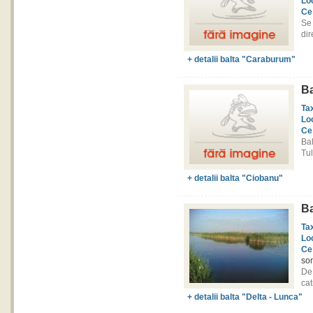
Lo
Ce
Se
dir
+ detalii balta "Caraburum"
Ba
Ta
Lo
Ce
Ba
Tul
+ detalii balta "Ciobanu"
Ba
Ta
Lo
Ce
som
De
cat
+ detalii balta "Delta - Lunca"