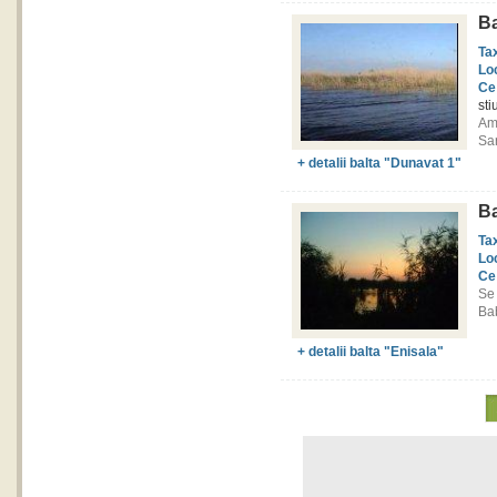
Ba
Ta
Lo
Ce
sti
Am
Sar
+ detalii balta "Dunavat 1"
Ba
Ta
Lo
Ce
Se
Bab
+ detalii balta "Enisala"