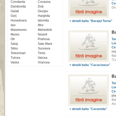
Constanta
Covasna
Ce
Dambovita
Dolj
Dr
Galati
Giurgiu
Gorj
Harghita
Hunedoara
Ialomita
+ detalii balta "Barajul Turnu"
Iasi
Ilfov
Maramures
Mehedinti
Ba
Mures
Neamt
Olt
Prahova
Ta
Lo
Salaj
Satu Mare
Ce
Sibiu
Suceava
ros
Teleorman
Timis
Ba
Tulcea
Valcea
"Ca
Vaslui
Vrancea
+ detalii balta "Cacacioasa"
Ba
Ta
Lo
Ce
pla
Bal
Aic
+ detalii balta "Caramida"