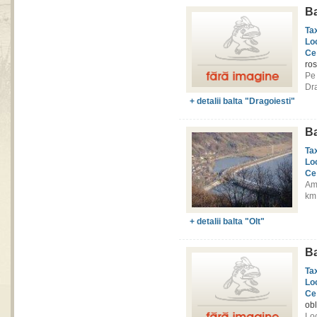
Ba
Ta
Lo
Ce
ros
Pe
Dra
+ detalii balta "Dragoiesti"
Ba
Ta
Lo
Ce
Am 
km 
+ detalii balta "Olt"
Ba
Ta
Lo
Ce
obl
Lo