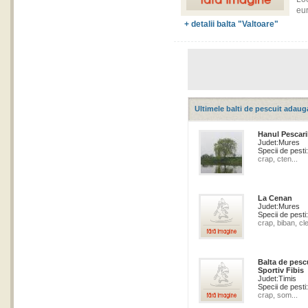
eur
+ detalii balta "Valtoare"
Ultimele balti de pescuit adaug
Hanul Pescari
Judet:
Mures
Specii de pesti:
crap, cten...
La Cenan
Judet:
Mures
Specii de pesti:
crap, biban, cle
Balta de pesc
Sportiv Fibis
Judet:
Timis
Specii de pesti:
crap, som...