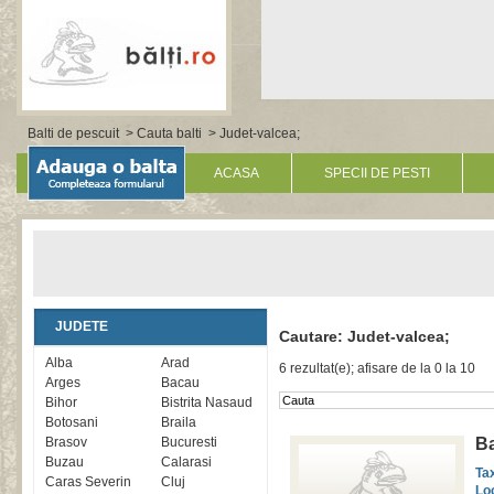
Balti de pescuit
>
Cauta balti
> Judet-valcea;
ACASA
SPECII DE PESTI
JUDETE
Cautare: Judet-valcea;
Alba
Arad
6 rezultat(e); afisare de la 0 la 10
Arges
Bacau
Bihor
Bistrita Nasaud
Botosani
Braila
Brasov
Bucuresti
Ba
Buzau
Calarasi
Ta
Caras Severin
Cluj
Lo