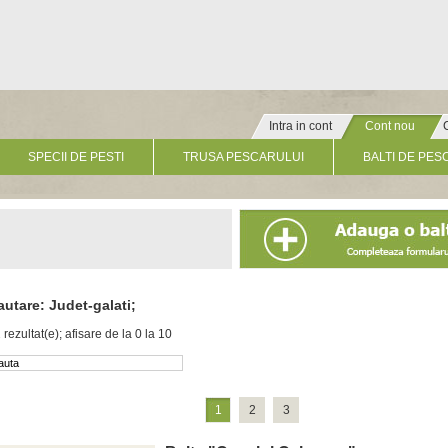
Intra in cont
Cont nou
» Click pentru un cont nou
SPECII DE PESTI
TRUSA PESCARULUI
BALTI DE PES
autare: Judet-galati;
 rezultat(e); afisare de la 0 la 10
1
2
3