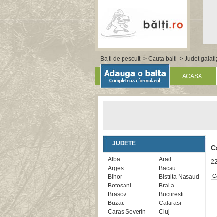
Balti de pescuit
>
Cauta balti
> Judet-galati;
ACASA
JUDETE
C
Alba
Arad
22
Arges
Bacau
Bihor
Bistrita Nasaud
Botosani
Braila
Brasov
Bucuresti
Buzau
Calarasi
Caras Severin
Cluj