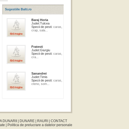
Sugestiile Balti.ro
Baraj Horia
Judet:
Tulcea
Specii de pesti:
caras,
crap, sala...
Fratesti
Judet:
Giurgiu
Specii de pesti:
caras,
cra...
Sanandrei
Judet:
Timis
Specii de pesti:
caras,
cteno, som...
A DUNARII
|
DUNARE
|
RAURI
|
CONTACT
tate
|
Politica de prelucrare a datelor personale