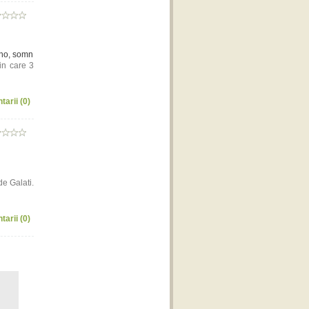
eno, somn
din care 3
tarii (0)
de Galati.
tarii (0)