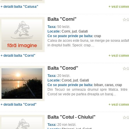
+ detalii balta "Catusa"
+ vezi comen
Balta "Corni"
Taxa:
50 lei/zi.
Locatie:
Corni, jud. Galati
Ce se poate prinde pe balta:
crap
Calea de acces este buna, se merge pe sosea asfal
in dreptul baltii. Specii: crap....
+ detalii balta "Corni"
+ vezi comen
Balta "Corod"
Taxa:
20 lei/zi.
Locatie:
Corod, jud. Galati
Ce se poate prinde pe balta:
biban, caras, crap
Din Tecuci se urmeaza drumul spre Matca. Intre
Corod se vede pe partea dreapta un baraj...
+ detalii balta "Corod"
+ vezi comen
Balta "Cotul - Chiului"
Taxa:
20 ron lei/zi.