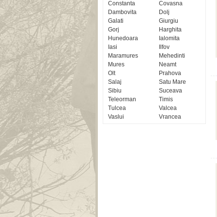
Constanta
Covasna
Dambovita
Dolj
Galati
Giurgiu
Gorj
Harghita
Hunedoara
Ialomita
Iasi
Ilfov
Maramures
Mehedinti
Mures
Neamt
Olt
Prahova
Salaj
Satu Mare
Sibiu
Suceava
Teleorman
Timis
Tulcea
Valcea
Vaslui
Vrancea