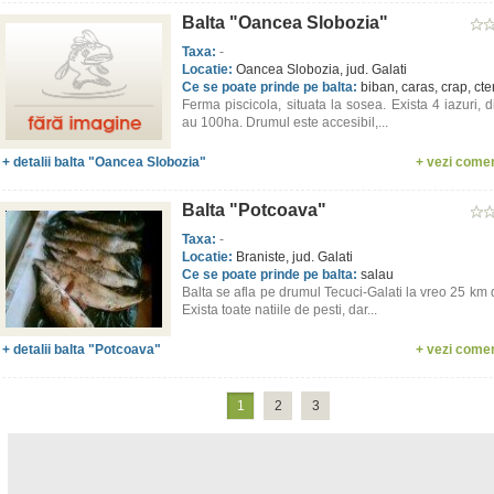
Balta "Oancea Slobozia"
Taxa:
-
Locatie:
Oancea Slobozia, jud. Galati
Ce se poate prinde pe balta:
biban, caras, crap, ct
Ferma piscicola, situata la sosea. Exista 4 iazuri, 
au 100ha. Drumul este accesibil,...
+ detalii balta "Oancea Slobozia"
+ vezi comen
Balta "Potcoava"
Taxa:
-
Locatie:
Braniste, jud. Galati
Ce se poate prinde pe balta:
salau
Balta se afla pe drumul Tecuci-Galati la vreo 25 km 
Exista toate natiile de pesti, dar...
+ detalii balta "Potcoava"
+ vezi comen
1
2
3