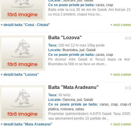
Locatie:
Stoicani, jud. Galati
Ce se poate prinde pe balta:
caras, crap
Balta este la cca 30 de km de Galati. Am fost pe 2
cu inca 2 prieteni, crapul inca nu...
+ detalii balta "Cotul - Chiului"
+ vezi comen
Balta "Lozova"
Taxa:
100 lei/ 12 h/ max 10kg peste
Locatie:
Branistea, jud. Galati
Ce se poate prinde pe balta:
caras, crap
Pe drumul intre Galati si Tecuci dupa ce iesi 
Branistea la 500 m se face un drum...
+ detalii balta "Lozova"
+ vezi comen
Balta "Mata Aradeanu"
Taxa:
30 lei/zi.
Locatie:
Oancea, jud. Galati
Ce se poate prinde pe balta:
caras, crap, crap-c
platica, rosioara, salau
Proprietar (administrator): AJVPS Galati. Taxa 2005
sau abonament pentru 10 partide de...
+ detalii balta "Mata Aradeanu"
+ vezi comen