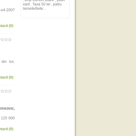
, timp frumos soare , putin
vant . Taxa 50 lei , patru
lansete/bete...
1-o4-2007
tarii (0)
din loc.
tarii (0)
hinezesc,
: 125 000
tarii (0)