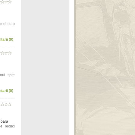
i mei crap
tarii (0)
mul spre
tarii (0)
sioara
re Tecuci