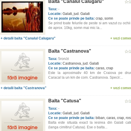
Balta "Canalul Calugaru"
Taxa:
-
Locatie:
Galati, jud. Galati
Ce se poate prinde pe balta:
crap, somn
Se prind toate felurile de peste si am vazut cu ochi
de aprox. 10kg, somn mai mic la...
+ detalii balta "Canalul Calugaru"
+ vezi comen
Balta "Castranova"
Taxa:
5ron/zi
Locatie:
Castranova, jud. Galati
Ce se poate prinde pe balta:
caras, crap
Este la aproximativ 40 km de Craiova pe dru
Caracal la un km de com. Castranova. Specii:...
+ detalii balta "Castranova"
+ vezi comen
Balta "Catusa"
Taxa:
-
Locatie:
Galati, jud. Galati
Ce se poate prinde pe balta:
biban, caras, crap, ro
Balta este situata exact la iesirea din Galati cat
(langa cimitirul Catusa). Ese o balta...