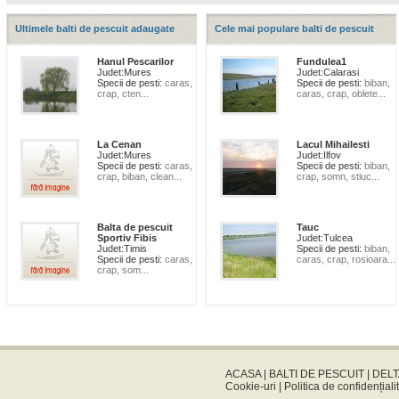
Ultimele balti de pescuit adaugate
Cele mai populare balti de pescuit
Hanul Pescarilor
Fundulea1
Judet:
Mures
Judet:
Calarasi
Specii de pesti:
caras,
Specii de pesti:
biban,
crap, cten...
caras, crap, oblete...
La Cenan
Lacul Mihailesti
Judet:
Mures
Judet:
Ilfov
Specii de pesti:
caras,
Specii de pesti:
biban,
crap, biban, clean...
crap, somn, stiuc...
Balta de pescuit
Tauc
Sportiv Fibis
Judet:
Tulcea
Judet:
Timis
Specii de pesti:
biban,
Specii de pesti:
caras,
caras, crap, rosioara...
crap, som...
ACASA
|
BALTI DE PESCUIT
|
DELT
Cookie-uri
|
Politica de confidențiali