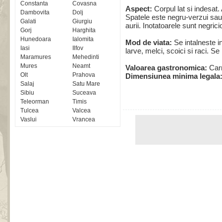
Constanta
Covasna
Aspect:
Corpul lat si indesat
Dambovita
Dolj
Spatele este negru-verzui sau v
Galati
Giurgiu
aurii. Inotatoarele sunt negric
Gorj
Harghita
Hunedoara
Ialomita
Mod de viata:
Se intalneste i
Iasi
Ilfov
larve, melci, scoici si raci. 
Maramures
Mehedinti
Mures
Neamt
Valoarea gastronomica:
Carn
Olt
Prahova
Dimensiunea minima legala
Salaj
Satu Mare
Sibiu
Suceava
Teleorman
Timis
Tulcea
Valcea
Vaslui
Vrancea