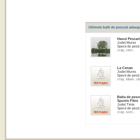
Ultimele balti de pescuit adaug
Hanul Pescari
Judet:
Mures
Specii de pesti:
crap, cten...
La Cenan
Judet:
Mures
Specii de pesti:
crap, biban, cle
Balta de pesc
Sportiv Fibis
Judet:
Timis
Specii de pesti:
crap, som...