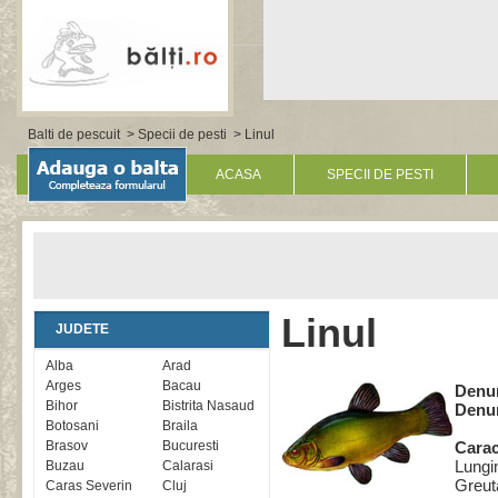
Balti de pescuit
>
Specii de pesti
> Linul
ACASA
SPECII DE PESTI
Linul
JUDETE
Alba
Arad
Arges
Bacau
Denu
Bihor
Bistrita Nasaud
Denum
Botosani
Braila
Brasov
Bucuresti
Carac
Lungi
Buzau
Calarasi
Greuta
Caras Severin
Cluj