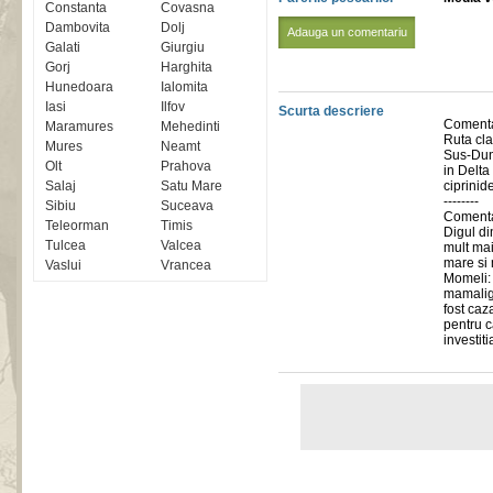
Constanta
Covasna
Dambovita
Dolj
Adauga un comentariu
Galati
Giurgiu
Gorj
Harghita
Hunedoara
Ialomita
Iasi
Ilfov
Scurta descriere
Comentar
Maramures
Mehedinti
Ruta cla
Mures
Neamt
Sus-Duna
Olt
Prahova
in Delt
Salaj
Satu Mare
ciprinide
--------
Sibiu
Suceava
Comenta
Teleorman
Timis
Digul di
Tulcea
Valcea
mult mai
mare si 
Vaslui
Vrancea
Momeli: 
mamaliga
fost caza
pentru c
investit