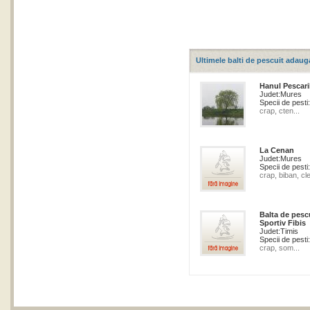
Ultimele balti de pescuit adaug
Hanul Pescari
Judet:
Mures
Specii de pesti:
crap, cten...
La Cenan
Judet:
Mures
Specii de pesti:
crap, biban, cle
Balta de pesc
Sportiv Fibis
Judet:
Timis
Specii de pesti:
crap, som...