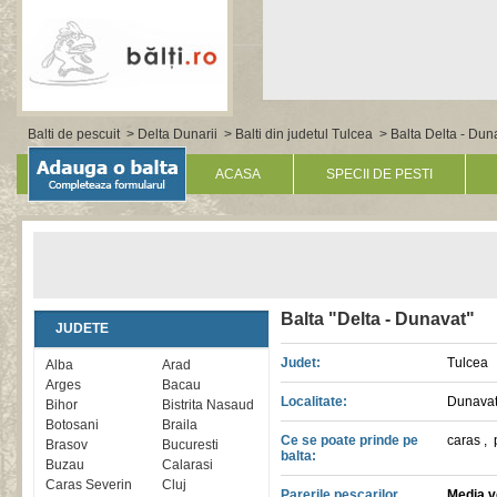
Balti de pescuit
>
Delta Dunarii
>
Balti din judetul Tulcea
> Balta Delta - Dun
ACASA
SPECII DE PESTI
Balta "Delta - Dunavat"
JUDETE
Judet:
Tulcea
Alba
Arad
Arges
Bacau
Localitate:
Dunavat
Bihor
Bistrita Nasaud
Botosani
Braila
Ce se poate prinde pe
caras
,
Brasov
Bucuresti
balta:
Buzau
Calarasi
Caras Severin
Cluj
Parerile pescarilor
Media vo