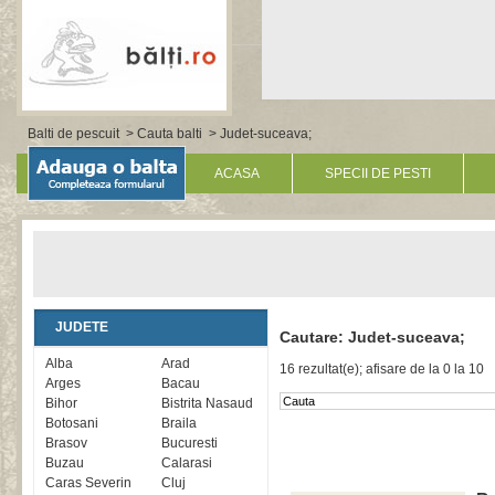
Balti de pescuit
>
Cauta balti
> Judet-suceava;
ACASA
SPECII DE PESTI
JUDETE
Cautare: Judet-suceava;
Alba
Arad
16 rezultat(e); afisare de la 0 la 10
Arges
Bacau
Bihor
Bistrita Nasaud
Botosani
Braila
Brasov
Bucuresti
Buzau
Calarasi
Caras Severin
Cluj