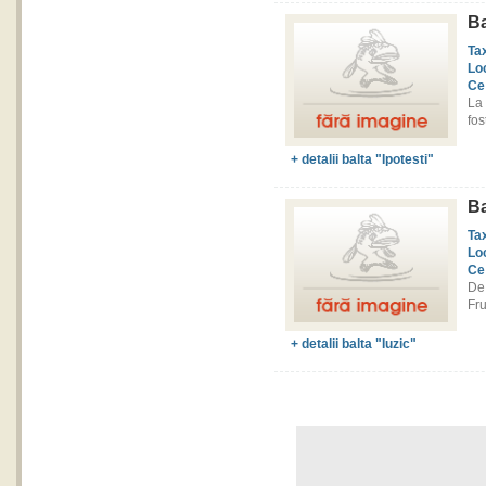
Ba
Ta
Lo
Ce
La 
fos
+ detalii balta "Ipotesti"
Ba
Ta
Lo
Ce
De
Fru
+ detalii balta "Iuzic"