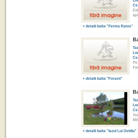
Lo
Ce
Est
apr
+ detalii balta "Ferma Ratos"
Ba
Ta
Lo
Ce
Pe 
For
+ detalii balta "Forasti"
Ba
Ta
Lo
Ce
Su
Mit
+ detalii balta "Iazul Lui Ovidiu"