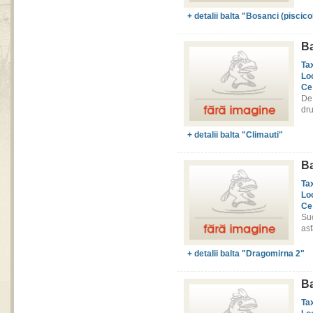
+ detalii balta "Bosanci (piscico
Ba
Ta
Lo
Ce
De 
dru
+ detalii balta "Climauti"
Ba
Ta
Lo
Ce
Su
asf
+ detalii balta "Dragomirna 2"
Ba
Ta