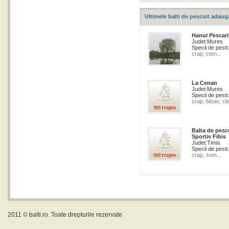
Ultimele balti de pescuit adaug
Hanul Pescari
Judet:
Mures
Specii de pesti:
crap, cten...
La Cenan
Judet:
Mures
Specii de pesti:
crap, biban, cle
Balta de pesc
Sportiv Fibis
Judet:
Timis
Specii de pesti:
crap, som...
2011 ©
balti.ro
. Toate drepturile rezervate