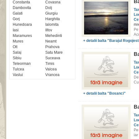
Ba
Constanta
Covasna
Dambovita
Dolj
Ta
Galati
Giurgiu
Lo
Gorj
Harghita
Ce
Hunedoara
Ialomita
mre
Pe 
Iasi
Ilfov
Acc
Maramures
Mehedinti
+ detalii balta "Barajul Rogojest
Mures
Neamt
Olt
Prahova
Salaj
Satu Mare
Ba
Sibiu
Suceava
Ta
Teleorman
Timis
Lo
Tulcea
Valcea
Ce
Vaslui
Vrancea
De 
Cum
+ detalii balta "Bosanci"
Ba
Ta
Lo
Ce
Pe 
iar