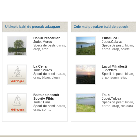
Ultimele balti de pescuit adaugate
Cele mai populare balti de pescuit
Hanul Pescarilor
Fundulea1
Judet:
Mures
Judet:
Calarasi
Specii de pesti:
caras,
Specii de pesti:
biban,
crap, cten...
caras, crap, oblete...
La Cenan
Lacul Mihailesti
Judet:
Mures
Judet:
Ilfov
Specii de pesti:
caras,
Specii de pesti:
biban,
crap, biban, clean...
crap, somn, stiuc...
Balta de pescuit
Tauc
Sportiv Fibis
Judet:
Tulcea
Judet:
Timis
Specii de pesti:
biban,
Specii de pesti:
caras,
caras, crap, rosioara...
crap, som...