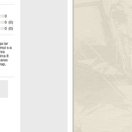
0
0 (0)
0 (0)
ga iar
umul s-a
prea
irca 8
 caras
rap,