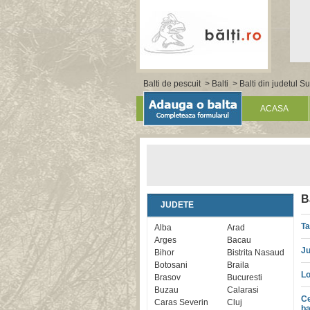
Balti de pescuit
>
Balti
>
Balti din judetul 
ACASA
B
JUDETE
Ta
Alba
Arad
Arges
Bacau
Ju
Bihor
Bistrita Nasaud
Botosani
Braila
Lo
Brasov
Bucuresti
Buzau
Calarasi
Ce
Caras Severin
Cluj
ba