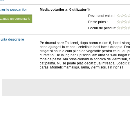
rerile pescarilor
Media voturilor a: 0 utilizator(i)
Rezultatul votului:
Adauga un comentariu
Peste prins :
Locuri de pescuit:
urta descriere
Pe drumul spre Falticeni, dupa borna cu km 8, faceti stan
cand ajungeti la capatul celeilalte balti faceti dreapta. Dr
strigat si balta e cam plina de vegetatie pentru ca nu au 
curatat-o. De la inginerul piscicol am aflat ca s-au bagat c
tone de peste. Am prins ciortani la floricica de viermisori,
cat palma. Nu se poate plati decat ziua intreaga. Specii: c
caras. Momeli: mamaliga, rama, viermisori. Fir intins !