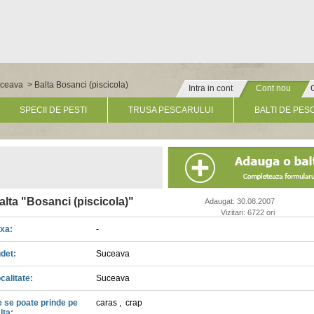
Suceava
> Balta Bosanci (piscicola)
Intra in cont
Cont nou
» Click pentru un cont nou
SPECII DE PESTI
TRUSA PESCARULUI
BALTI DE PES
alta "Bosanci (piscicola)"
Adaugat: 30.08.2007
Vizitari: 6722 ori
xa:
-
det:
Suceava
calitate:
Suceava
 se poate prinde pe
caras
,
crap
lta: