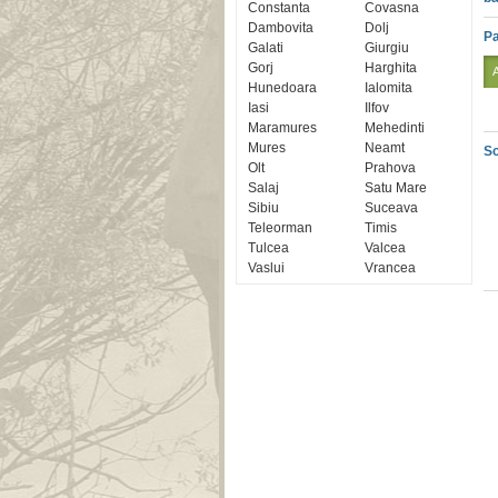
Constanta
Covasna
Dambovita
Dolj
Pa
Galati
Giurgiu
Gorj
Harghita
Hunedoara
Ialomita
Iasi
Ilfov
Maramures
Mehedinti
Mures
Neamt
Sc
Olt
Prahova
Salaj
Satu Mare
Sibiu
Suceava
Teleorman
Timis
Tulcea
Valcea
Vaslui
Vrancea