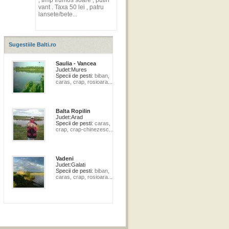
, timp frumos soare , putin
vant . Taxa 50 lei , patru
lansete/bete...
Sugestiile Balti.ro
Saulia - Vancea
Judet:
Mures
Specii de pesti:
biban,
caras, crap, rosioara...
Balta Ropilin
Judet:
Arad
Specii de pesti:
caras,
crap, crap-chinezesc...
Vadeni
Judet:
Galati
Specii de pesti:
biban,
caras, crap, rosioara...