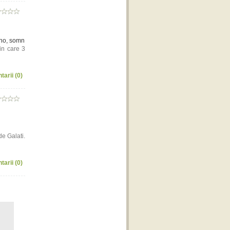
eno, somn
din care 3
tarii (0)
de Galati.
tarii (0)