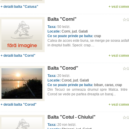
+ detalii balta "Catusa"
+ vezi comen
Balta "Corni"
Taxa:
50 lei/zi.
Locatie:
Corni, jud. Galati
Ce se poate prinde pe balta:
crap
Calea de acces este buna, se merge pe sosea asfal
in dreptul baltii. Specii: crap....
+ detalii balta "Corni"
+ vezi comen
Balta "Corod"
Taxa:
20 lei/zi.
Locatie:
Corod, jud. Galati
Ce se poate prinde pe balta:
biban, caras, crap
Din Tecuci se urmeaza drumul spre Matca. Intre
Corod se vede pe partea dreapta un baraj...
+ detalii balta "Corod"
+ vezi comen
Balta "Cotul - Chiului"
Taxa:
20 ron lei/zi.