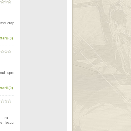
i mei crap
tarii (0)
mul spre
tarii (0)
sioara
re Tecuci