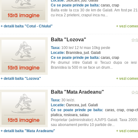
Locatie:
Stoicani, jud. Galati
Ce se poate prinde pe balta:
caras, crap
Balta este la cca 30 de km de Galati. Am fost pe 2
cu inca 2 prieteni, crapul inca nu...
+ detalii balta "Cotul - Chiului"
+ vezi comen
Balta "Lozova"
Taxa:
100 lei/ 12 h/ max 10kg peste
Locatie:
Branistea, jud. Galati
Ce se poate prinde pe balta:
caras, crap
Pe drumul intre Galati si Tecuci dupa ce iesi 
Branistea la 500 m se face un drum...
+ detalii balta "Lozova"
+ vezi comen
Balta "Mata Aradeanu"
Taxa:
30 lei/zi.
Locatie:
Oancea, jud. Galati
Ce se poate prinde pe balta:
caras, crap, crap-c
platica, rosioara, salau
Proprietar (administrator): AJVPS Galati. Taxa 2005
sau abonament pentru 10 partide de...
+ detalii balta "Mata Aradeanu"
+ vezi comen