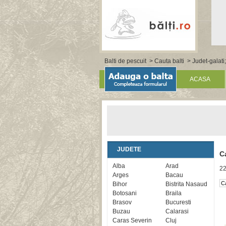
Balti de pescuit
>
Cauta balti
> Judet-galati;
ACASA
JUDETE
C
Alba
Arad
22
Arges
Bacau
Bihor
Bistrita Nasaud
Botosani
Braila
Brasov
Bucuresti
Buzau
Calarasi
Caras Severin
Cluj