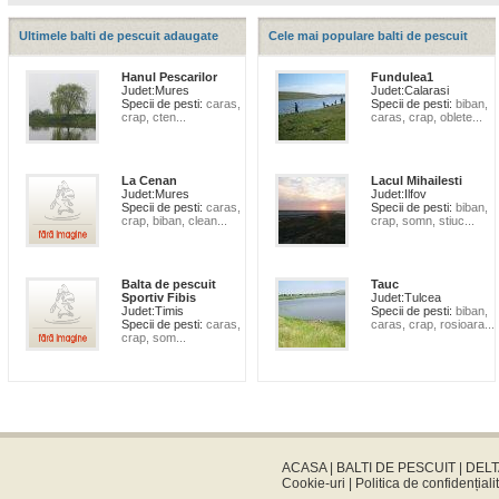
Ultimele balti de pescuit adaugate
Cele mai populare balti de pescuit
Hanul Pescarilor
Fundulea1
Judet:
Mures
Judet:
Calarasi
Specii de pesti:
caras,
Specii de pesti:
biban,
crap, cten...
caras, crap, oblete...
La Cenan
Lacul Mihailesti
Judet:
Mures
Judet:
Ilfov
Specii de pesti:
caras,
Specii de pesti:
biban,
crap, biban, clean...
crap, somn, stiuc...
Balta de pescuit
Tauc
Sportiv Fibis
Judet:
Tulcea
Judet:
Timis
Specii de pesti:
biban,
Specii de pesti:
caras,
caras, crap, rosioara...
crap, som...
ACASA
|
BALTI DE PESCUIT
|
DELT
Cookie-uri
|
Politica de confidențiali