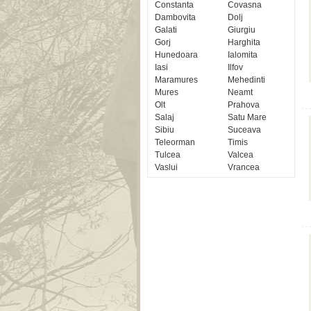
Constanta
Covasna
Dambovita
Dolj
Galati
Giurgiu
Gorj
Harghita
Hunedoara
Ialomita
Iasi
Ilfov
Maramures
Mehedinti
Mures
Neamt
Olt
Prahova
Salaj
Satu Mare
Sibiu
Suceava
Teleorman
Timis
Tulcea
Valcea
Vaslui
Vrancea