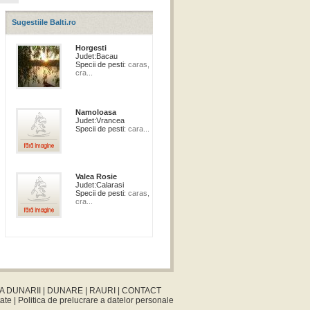
Sugestiile Balti.ro
Horgesti
Judet:
Bacau
Specii de pesti:
caras,
cra...
Namoloasa
Judet:
Vrancea
Specii de pesti:
cara...
Valea Rosie
Judet:
Calarasi
Specii de pesti:
caras,
cra...
A DUNARII
|
DUNARE
|
RAURI
|
CONTACT
tate
|
Politica de prelucrare a datelor personale