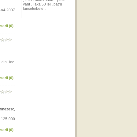
, timp frumos soare , putin
vant . Taxa 50 lei , patru
lansete/bete...
1-o4-2007
tarii (0)
din loc.
tarii (0)
hinezesc,
: 125 000
tarii (0)