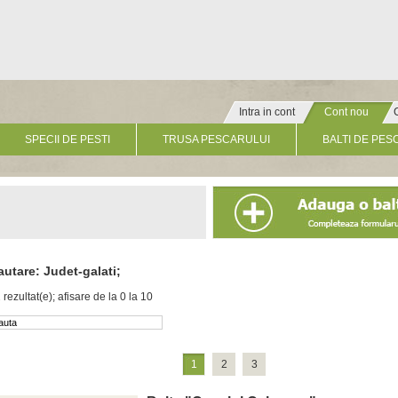
Intra in cont
Cont nou
» Click pentru un cont nou
SPECII DE PESTI
TRUSA PESCARULUI
BALTI DE PES
autare: Judet-galati;
 rezultat(e); afisare de la 0 la 10
1
2
3