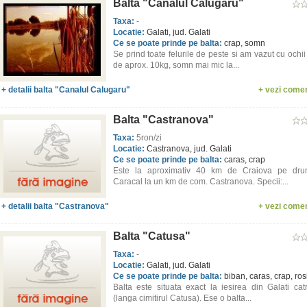
Balta "Canalul Calugaru"
Taxa:
-
Locatie:
Galati, jud. Galati
Ce se poate prinde pe balta:
crap, somn
Se prind toate felurile de peste si am vazut cu ochi
de aprox. 10kg, somn mai mic la...
+ detalii balta "Canalul Calugaru"
+ vezi comen
Balta "Castranova"
Taxa:
5ron/zi
Locatie:
Castranova, jud. Galati
Ce se poate prinde pe balta:
caras, crap
Este la aproximativ 40 km de Craiova pe dru
Caracal la un km de com. Castranova. Specii:...
+ detalii balta "Castranova"
+ vezi comen
Balta "Catusa"
Taxa:
-
Locatie:
Galati, jud. Galati
Ce se poate prinde pe balta:
biban, caras, crap, ro
Balta este situata exact la iesirea din Galati cat
(langa cimitirul Catusa). Ese o balta...