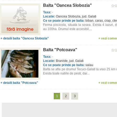
Balta "Oancea Slobozia"
Taxa:
-
Locatie:
Oancea Slobozia, jud. Galati
Ce se poate prinde pe balta:
biban, caras, crap, ct
Ferma piscicola, situata la sosea. Exista 4 iazuri, 
au 100ha. Drumul este accesibil,...
+ detalii balta "Oancea Slobozia"
+ vezi comen
Balta "Potcoava"
Taxa:
-
Locatie:
Braniste, jud. Galati
Ce se poate prinde pe balta:
salau
Balta se afla pe drumul Tecuci-Galati la vreo 25 km 
Exista toate natiile de pesti, dar...
+ detalii balta "Potcoava"
+ vezi comen
1
2
3