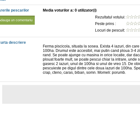
rerile pescarilor
Media voturilor a: 0 utilizator(i)
Rezultatul votului:
Adauga un comentariu
Peste prins :
Locuri de pescuit:
urta descriere
Ferma piscicola, situata la sosea. Exista 4 iazuri, din care
100ha. Drumul este accesibil, mai putin cand ploua 3-4 zi
rand. Se poate ajunge cu masina in orice locatie, dar dac
plouat foarte mult, se poate pescui chiar la intrare, unde 
gasesc 2 iazuri, unul de 100ha si unul de vreo 15. De obi
pescuieste pe digul dintre cele doua iazuri de 100ha. Spe
crap, cteno, caras, biban, somn. Momeli: porumb.