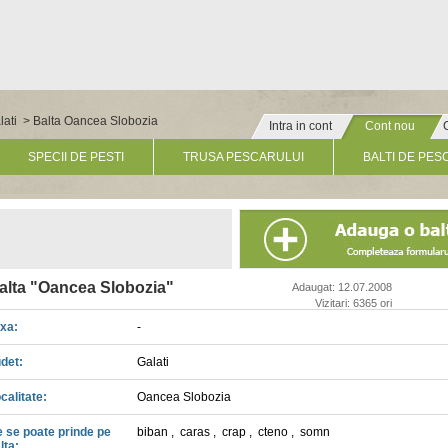
lati
> Balta Oancea Slobozia
Intra in cont
Cont nou
» Click pentru un cont nou
SPECII DE PESTI
TRUSA PESCARULUI
BALTI DE PES
alta "Oancea Slobozia"
Adaugat: 12.07.2008
Vizitari: 6365 ori
xa:
-
det:
Galati
calitate:
Oancea Slobozia
 se poate prinde pe
biban
,
caras
,
crap
,
cteno
,
somn
lta: