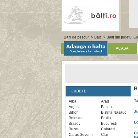
Balti de pescuit
>
Balti
>
Balti din judetul Ga
ACASA
B
JUDETE
Ta
Alba
Arad
Arges
Bacau
Ju
Bihor
Bistrita Nasaud
Botosani
Braila
Lo
Brasov
Bucuresti
Buzau
Calarasi
Ce
Caras Severin
Cluj
ba