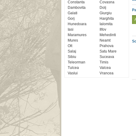
Constanta
Covasna
Dambovita
Dolj
Pa
Galati
Giurgiu
Gorj
Harghita
Hunedoara
Ialomita
Iasi
Ilfov
Maramures
Mehedinti
Mures
Neamt
Sc
Olt
Prahova
Salaj
Satu Mare
Sibiu
Suceava
Teleorman
Timis
Tulcea
Valcea
Vaslui
Vrancea