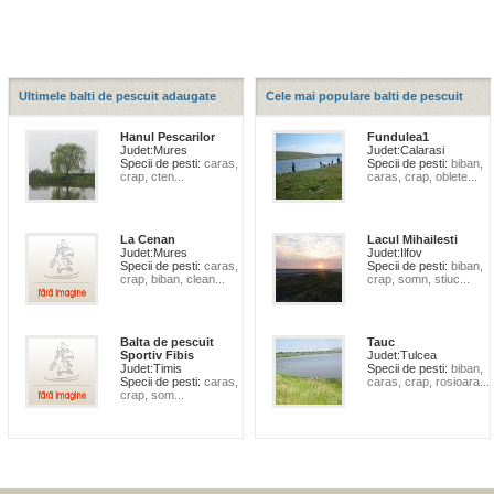
Ultimele balti de pescuit adaugate
Cele mai populare balti de pescuit
Hanul Pescarilor
Fundulea1
Judet:
Mures
Judet:
Calarasi
Specii de pesti:
caras,
Specii de pesti:
biban,
crap, cten...
caras, crap, oblete...
La Cenan
Lacul Mihailesti
Judet:
Mures
Judet:
Ilfov
Specii de pesti:
caras,
Specii de pesti:
biban,
crap, biban, clean...
crap, somn, stiuc...
Balta de pescuit
Tauc
Sportiv Fibis
Judet:
Tulcea
Judet:
Timis
Specii de pesti:
biban,
Specii de pesti:
caras,
caras, crap, rosioara...
crap, som...