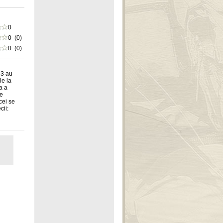
0
0 (0)
0 (0)
 3 au
le la
a a
se
cei se
cii: