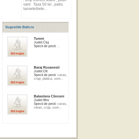
, timp frumos soare , putin
vant . Taxa 50 lei , patru
lansete/bete...
Sugestiile Balti.ro
Tureni
Judet:
Cluj
Specii de pesti:
...
Baraj Rusanesti
Judet:
Olt
Specii de pesti:
caras,
crap, platica, som...
Balastiera Clinceni
Judet:
Ilfov
Specii de pesti:
caras,
clean, crap, som...