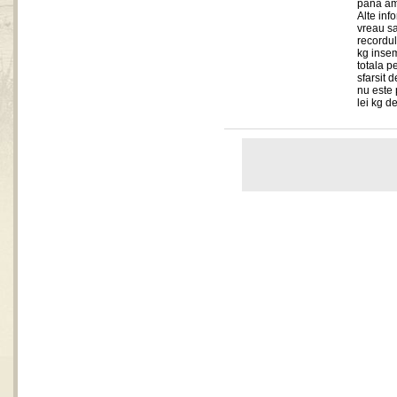
pana am 
Alte info
vreau sa
recordul
kg insem
totala p
sfarsit 
nu este 
lei kg d