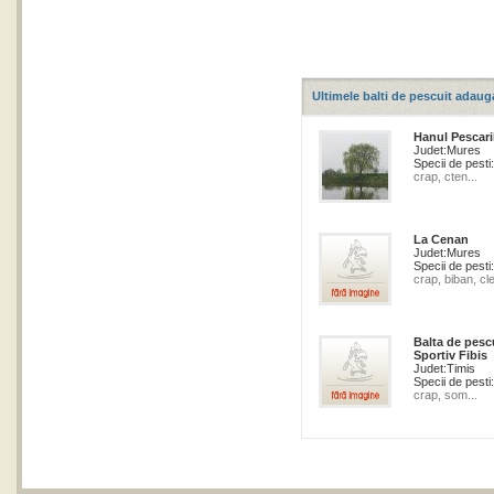
Ultimele balti de pescuit adaug
Hanul Pescari
Judet:
Mures
Specii de pesti:
crap, cten...
La Cenan
Judet:
Mures
Specii de pesti:
crap, biban, cle
Balta de pesc
Sportiv Fibis
Judet:
Timis
Specii de pesti:
crap, som...