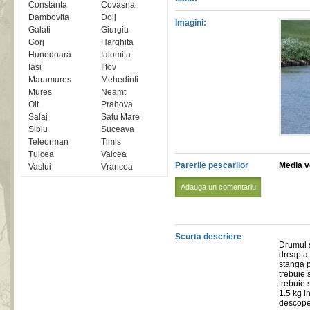
Constanta
Covasna
Dambovita
Dolj
Imagini:
Galati
Giurgiu
Gorj
Harghita
Hunedoara
Ialomita
Iasi
Ilfov
Maramures
Mehedinti
Mures
Neamt
Olt
Prahova
Salaj
Satu Mare
Sibiu
Suceava
Teleorman
Timis
Tulcea
Valcea
Parerile pescarilor
Media vo
Vaslui
Vrancea
Adauga un comentariu
Scurta descriere
Drumul s
dreapta 
stanga 
trebuie 
trebuie 
1.5 kg i
descoper