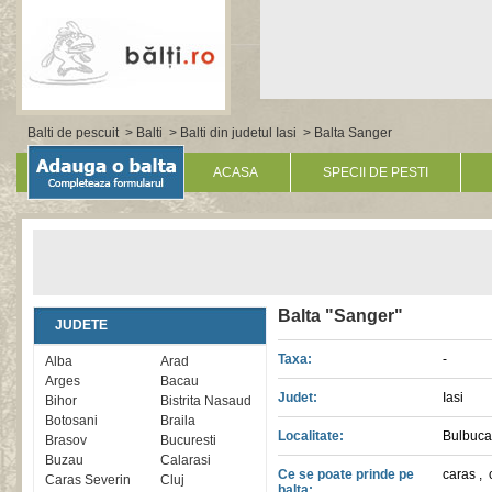
Balti de pescuit
>
Balti
>
Balti din judetul Iasi
> Balta Sanger
ACASA
SPECII DE PESTI
Balta "Sanger"
JUDETE
Taxa:
-
Alba
Arad
Arges
Bacau
Judet:
Iasi
Bihor
Bistrita Nasaud
Botosani
Braila
Localitate:
Bulbuca
Brasov
Bucuresti
Buzau
Calarasi
Ce se poate prinde pe
caras
,
Caras Severin
Cluj
balta: