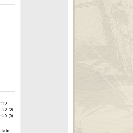
0
0 (0)
0 (0)
 ia in