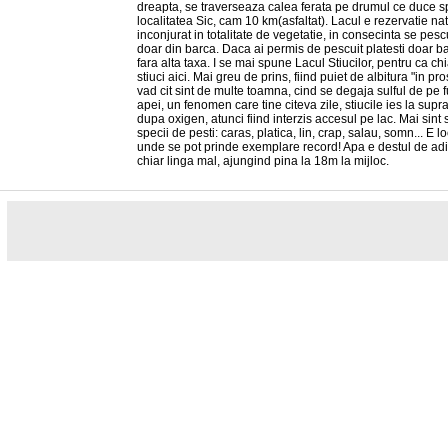
dreapta, se traverseaza calea ferata pe drumul ce duce s
localitatea Sic, cam 10 km(asfaltat). Lacul e rezervatie nat
inconjurat in totalitate de vegetatie, in consecinta se pesc
doar din barca. Daca ai permis de pescuit platesti doar b
fara alta taxa. I se mai spune Lacul Stiucilor, pentru ca chi
stiuci aici. Mai greu de prins, fiind puiet de albitura "in pro
vad cit sint de multe toamna, cind se degaja sulful de pe 
apei, un fenomen care tine citeva zile, stiucile ies la supr
dupa oxigen, atunci fiind interzis accesul pe lac. Mai sint s
specii de pesti: caras, platica, lin, crap, salau, somn... E l
unde se pot prinde exemplare record! Apa e destul de ad
chiar linga mal, ajungind pina la 18m la mijloc.