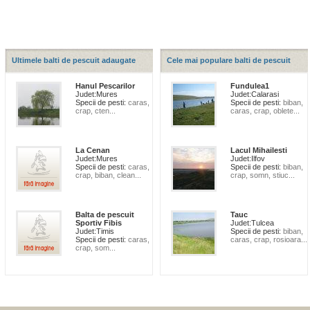
Ultimele balti de pescuit adaugate
Cele mai populare balti de pescuit
Hanul Pescarilor
Fundulea1
Judet:
Mures
Judet:
Calarasi
Specii de pesti:
caras,
Specii de pesti:
biban,
crap, cten...
caras, crap, oblete...
La Cenan
Lacul Mihailesti
Judet:
Mures
Judet:
Ilfov
Specii de pesti:
caras,
Specii de pesti:
biban,
crap, biban, clean...
crap, somn, stiuc...
Balta de pescuit
Tauc
Sportiv Fibis
Judet:
Tulcea
Judet:
Timis
Specii de pesti:
biban,
Specii de pesti:
caras,
caras, crap, rosioara...
crap, som...