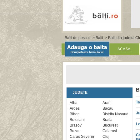
Balti de pescuit
>
Balti
>
Balti din judetul Cl
ACASA
B
JUDETE
Ta
Alba
Arad
Arges
Bacau
Ju
Bihor
Bistrita Nasaud
Botosani
Braila
Lo
Brasov
Bucuresti
Buzau
Calarasi
Ce
Caras Severin
Cluj
ba