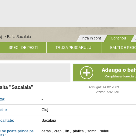
uj
> Balta Sacalaia
Intra in cont
Cont nou
» Click pentru un cont nou
SPECII DE PESTI
TRUSA PESCARULUI
BALTI DE PES
alta "Sacalaia"
Adaugat: 14.02.2009
Vizitari: 5929 ori
xa:
-
det:
Cluj
calitate:
Sacalaia
 se poate prinde pe
caras
,
crap
,
lin
,
platica
,
somn
,
salau
lta: