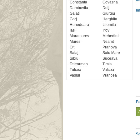
Constanta
Covasna
Dambovita
Dolj
Im
Galati
Giurgiu
Gorj
Harghita
Hunedoara
Ialomita
Iasi
Ilfov
Maramures
Mehedinti
Mures
Neamt
Olt
Prahova
Salaj
Satu Mare
Sibiu
Suceava
Teleorman
Timis
Tulcea
Valcea
Vaslui
Vrancea
Pa
Sc