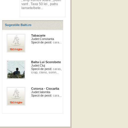
, timp frumos soare , putin
vant . Taxa 50 lei , patru
lansete/bete...
Sugestiile Balti.ro
Tabacarie
Judet:
Constanta
Specii de pesti:
cara...
Balta Lui Scorobete
Judet:
Cluj
Specii de pesti:
caras,
crap, cteno, somn...
Cotorca - Ciocarlia
Judet:
Ialomita
Specii de pesti:
cara...