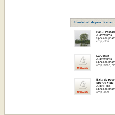
Ultimele balti de pescuit adaug
Hanul Pescari
Judet:
Mures
Specii de pesti:
crap, cten...
La Cenan
Judet:
Mures
Specii de pesti:
crap, biban, cle
Balta de pesc
Sportiv Fibis
Judet:
Timis
Specii de pesti:
crap, som...