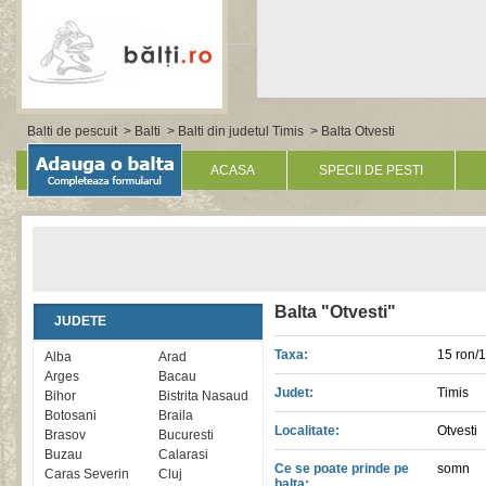
Balti de pescuit
>
Balti
>
Balti din judetul Timis
> Balta Otvesti
ACASA
SPECII DE PESTI
Balta "Otvesti"
JUDETE
Taxa:
15 ron/
Alba
Arad
Arges
Bacau
Judet:
Timis
Bihor
Bistrita Nasaud
Botosani
Braila
Localitate:
Otvesti
Brasov
Bucuresti
Buzau
Calarasi
Ce se poate prinde pe
somn
Caras Severin
Cluj
balta: