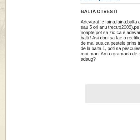
BALTA OTVESTI
Adevarat ,e faina,faina,balta
sau 5 ori anu trecut(2009),pe 
noapte,pot sa zic ca e adevar
balti ! Asi dorii sa fac o recti
de mai sus,ca pestele prins t
de la balta 1, poti sa pescuies
mai mari. Am o gramada de 
adaug?