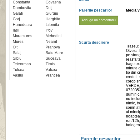
Constanta
Covasna
Dambovita
Dolj
Parerile pescarilor
Media vo
Galati
Giurgiu
Gorj
Harghita
Adauga un comentariu
Hunedoara
Ialomita
Iasi
Ilfov
Maramures
Mehedinti
Mures
Neamt
Scurta descriere
Traseu:
Olt
Prahova
Otvesti;
Salaj
Satu Mare
pe stang
Sibiu
Suceava
reasfalt
trage ex
Teleorman
Timis
minute d
Tulcea
Valcea
tip din 
Vaslui
Vrancea
credeti-
coropisn
VERDE, a
07203525
duminica
nu inclu
nimic, t
somn afr
ai minci
noaptea 
ron/12h,
halogene
Parerile pescarilor