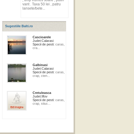
, timp frumos soare , putin
vant . Taxa 50 lei , patru
lansete/bete...
Sugestiile Balti.ro
Cascioarele
Judet:
Calarasi
Specii de pesti:
caras,
cra...
Galbinasi
Judet:
Calarasi
Specii de pesti:
caras,
crap, cten...
Cretuleasca
Judet:
Ilfov
Specii de pesti:
caras,
crap, stiuc...