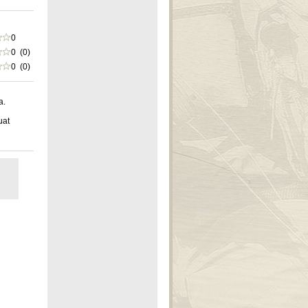
0
0 (0)
0 (0)
a.
uat