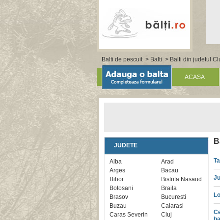
Balti de pescuit
>
Balti
>
Balti din judetul Cl
ACASA
B
JUDETE
Ta
Alba
Arad
Arges
Bacau
Ju
Bihor
Bistrita Nasaud
Botosani
Braila
Lo
Brasov
Bucuresti
Buzau
Calarasi
Ce
Caras Severin
Cluj
ba