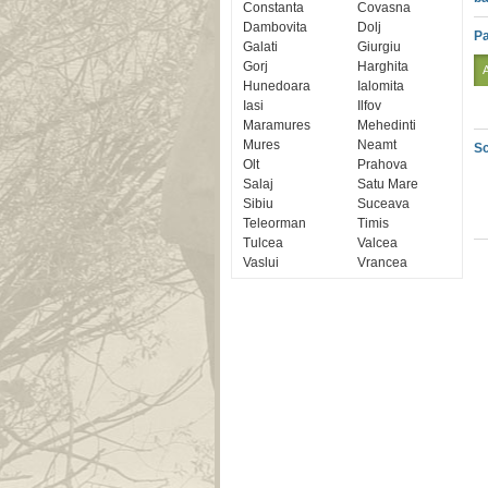
Constanta
Covasna
Dambovita
Dolj
Pa
Galati
Giurgiu
Gorj
Harghita
Hunedoara
Ialomita
Iasi
Ilfov
Maramures
Mehedinti
Mures
Neamt
Sc
Olt
Prahova
Salaj
Satu Mare
Sibiu
Suceava
Teleorman
Timis
Tulcea
Valcea
Vaslui
Vrancea