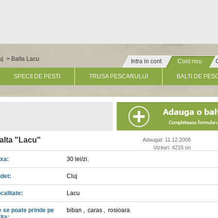
uj
> Balta Lacu
Intra in cont
Cont nou
» Click pentru un cont nou
SPECII DE PESTI
TRUSA PESCARULUI
BALTI DE PES
alta "Lacu"
Adaugat: 11.12.2008
Vizitari: 4215 ori
xa:
30 lei/zi.
det:
Cluj
calitate:
Lacu
 se poate prinde pe
biban
,
caras
,
rosioara
lta: