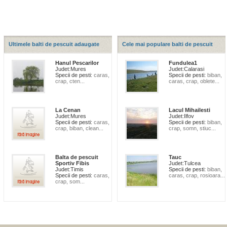
Ultimele balti de pescuit adaugate
Cele mai populare balti de pescuit
Hanul Pescarilor
Fundulea1
Judet:
Mures
Judet:
Calarasi
Specii de pesti:
caras,
Specii de pesti:
biban,
crap, cten...
caras, crap, oblete...
La Cenan
Lacul Mihailesti
Judet:
Mures
Judet:
Ilfov
Specii de pesti:
caras,
Specii de pesti:
biban,
crap, biban, clean...
crap, somn, stiuc...
Balta de pescuit
Tauc
Sportiv Fibis
Judet:
Tulcea
Judet:
Timis
Specii de pesti:
biban,
Specii de pesti:
caras,
caras, crap, rosioara...
crap, som...