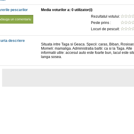
rerile pescarilor
Media voturilor a: 0 utilizator(i)
Rezultatul votului:
Adauga un comentariu
Peste prins :
Locuri de pescuit:
urta descriere
Situata intre Taga si Geaca. Specii: caras, Biban, Rosioar
Momeli: mamaliga. Administratia baltii: ca si la Taga. Alte
informatii utile: accesul auto este foarte bun, lacul este sit
langa sosea.