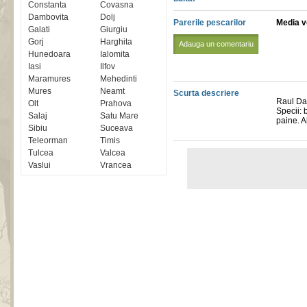
Constanta
Covasna
Dambovita
Dolj
Parerile pescarilor
Media vo
Galati
Giurgiu
Gorj
Harghita
Adauga un comentariu
Hunedoara
Ialomita
Iasi
Ilfov
Maramures
Mehedinti
Mures
Neamt
Scurta descriere
Raul Dam
Olt
Prahova
Specii: 
Salaj
Satu Mare
paine. Al
Sibiu
Suceava
Teleorman
Timis
Tulcea
Valcea
Vaslui
Vrancea