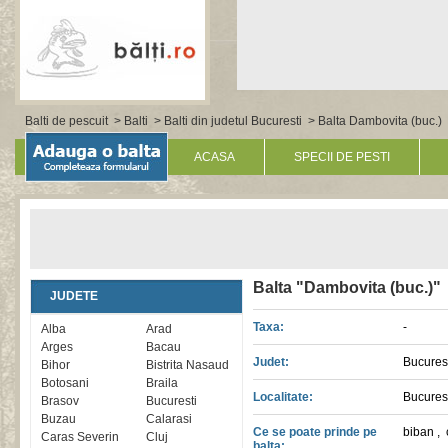
Balti de pescuit
>
Balti
>
Balti din judetul Bucuresti
> Balta Dambovita (buc.)
ACASA
SPECII DE PESTI
Balta "Dambovita (buc.)"
JUDETE
Taxa:
-
Alba
Arad
Arges
Bacau
Judet:
Bucures
Bihor
Bistrita Nasaud
Botosani
Braila
Localitate:
Bucures
Brasov
Bucuresti
Buzau
Calarasi
Ce se poate prinde pe
biban
,
Caras Severin
Cluj
balta: