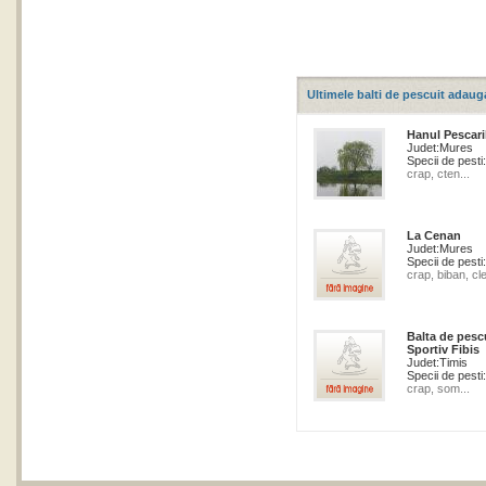
Ultimele balti de pescuit adaug
Hanul Pescari
Judet:
Mures
Specii de pesti:
crap, cten...
La Cenan
Judet:
Mures
Specii de pesti:
crap, biban, cle
Balta de pesc
Sportiv Fibis
Judet:
Timis
Specii de pesti:
crap, som...