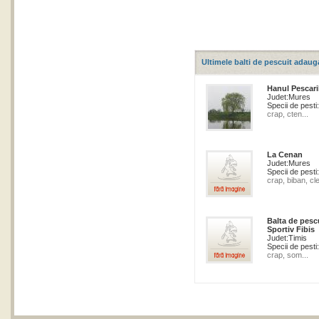
Ultimele balti de pescuit adaug
Hanul Pescari
Judet:
Mures
Specii de pesti:
crap, cten...
La Cenan
Judet:
Mures
Specii de pesti:
crap, biban, cle
Balta de pesc
Sportiv Fibis
Judet:
Timis
Specii de pesti:
crap, som...