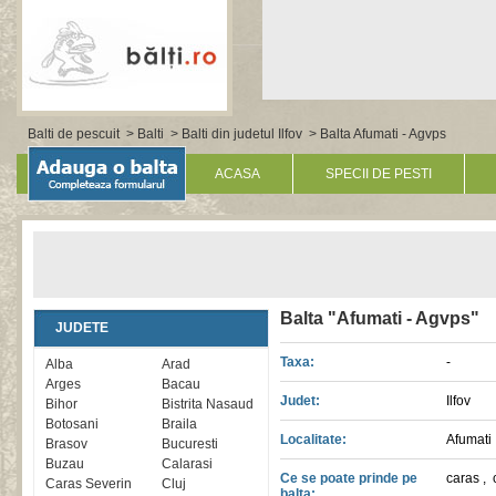
Balti de pescuit
>
Balti
>
Balti din judetul Ilfov
> Balta Afumati - Agvps
ACASA
SPECII DE PESTI
Balta "Afumati - Agvps"
JUDETE
Taxa:
-
Alba
Arad
Arges
Bacau
Judet:
Ilfov
Bihor
Bistrita Nasaud
Botosani
Braila
Localitate:
Afumati
Brasov
Bucuresti
Buzau
Calarasi
Ce se poate prinde pe
caras
,
Caras Severin
Cluj
balta: