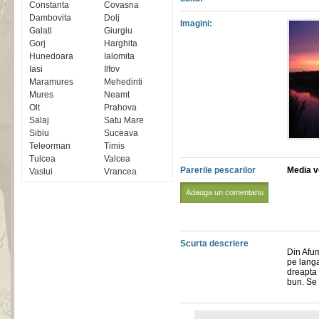
Constanta
Covasna
Dambovita
Dolj
Imagini:
Galati
Giurgiu
Gorj
Harghita
Hunedoara
Ialomita
Iasi
Ilfov
Maramures
Mehedinti
Mures
Neamt
Olt
Prahova
Salaj
Satu Mare
Sibiu
Suceava
Teleorman
Timis
Tulcea
Valcea
Parerile pescarilor
Media vo
Vaslui
Vrancea
Adauga un comentariu
Scurta descriere
Din Afum
pe lang
dreapta 
bun. Se 