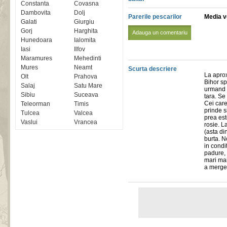
Constanta
Covasna
Dambovita
Dolj
Parerile pescarilor
Media vo
Galati
Giurgiu
Gorj
Harghita
Adauga un comentariu
Hunedoara
Ialomita
Iasi
Ilfov
Maramures
Mehedinti
Mures
Neamt
Scurta descriere
La apro
Olt
Prahova
Bihor sp
Salaj
Satu Mare
urmand 
Sibiu
Suceava
tara. Se
Cei care
Teleorman
Timis
prinde s
Tulcea
Valcea
prea est
Vaslui
Vrancea
rosie. L
(asta di
burta. N
in condi
padure, 
mari mai
a merge 