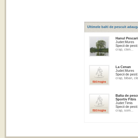
Ultimele balti de pescuit adaug
Hanul Pescari
Judet:
Mures
Specii de pesti:
crap, cten...
La Cenan
Judet:
Mures
Specii de pesti:
crap, biban, cle
Balta de pesc
Sportiv Fibis
Judet:
Timis
Specii de pesti:
crap, som...