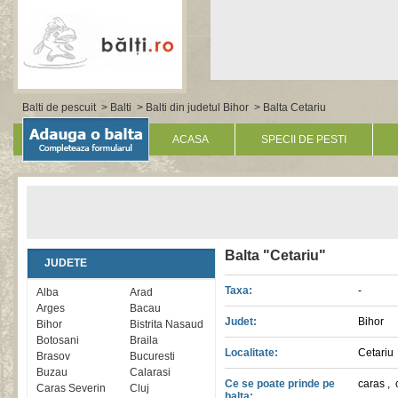
Balti de pescuit
>
Balti
>
Balti din judetul Bihor
> Balta Cetariu
ACASA
SPECII DE PESTI
Balta "Cetariu"
JUDETE
Taxa:
-
Alba
Arad
Arges
Bacau
Judet:
Bihor
Bihor
Bistrita Nasaud
Botosani
Braila
Localitate:
Cetariu
Brasov
Bucuresti
Buzau
Calarasi
Ce se poate prinde pe
caras
,
Caras Severin
Cluj
balta: