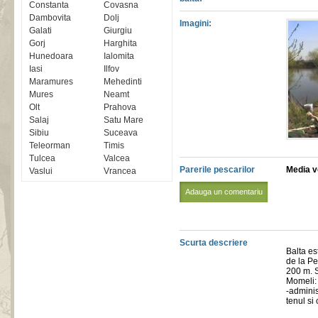
Constanta
Covasna
Dambovita
Dolj
Imagini:
Galati
Giurgiu
Gorj
Harghita
Hunedoara
Ialomita
Iasi
Ilfov
Maramures
Mehedinti
Mures
Neamt
Olt
Prahova
Salaj
Satu Mare
Sibiu
Suceava
Teleorman
Timis
Tulcea
Valcea
Parerile pescarilor
Media vo
Vaslui
Vrancea
Adauga un comentariu
Scurta descriere
Balta es
de la Pe
200 m. S
Momeli: 
-adminis
tenul si 