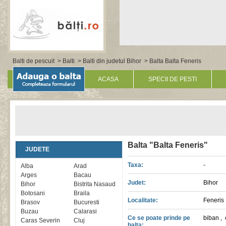
Balti de pescuit
>
Balti
>
Balti din judetul Bihor
> Balta Balta Feneris
ACASA
SPECII DE PESTI
Balta "Balta Feneris"
JUDETE
Taxa:
-
Alba
Arad
Arges
Bacau
Judet:
Bihor
Bihor
Bistrita Nasaud
Botosani
Braila
Localitate:
Feneris
Brasov
Bucuresti
Buzau
Calarasi
Ce se poate prinde pe
biban
,
Caras Severin
Cluj
balta: