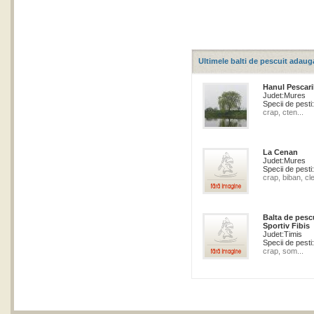
Ultimele balti de pescuit adaug
Hanul Pescari
Judet:
Mures
Specii de pesti:
crap, cten...
La Cenan
Judet:
Mures
Specii de pesti:
crap, biban, cle
Balta de pesc
Sportiv Fibis
Judet:
Timis
Specii de pesti:
crap, som...