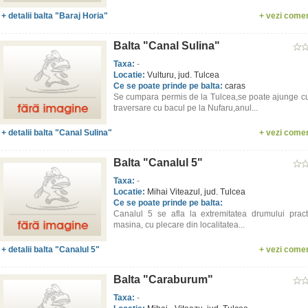
+ detalii balta "Baraj Horia"
+ vezi comen
Balta "Canal Sulina"
Taxa:
-
Locatie:
Vulturu, jud. Tulcea
Ce se poate prinde pe balta:
caras
Se cumpara permis de la Tulcea,se poate ajunge c
traversare cu bacul pe la Nufaru,anul...
+ detalii balta "Canal Sulina"
+ vezi comen
Balta "Canalul 5"
Taxa:
-
Locatie:
Mihai Viteazul, jud. Tulcea
Ce se poate prinde pe balta:
Canalul 5 se afla la extremitatea drumului pract
masina, cu plecare din localitatea...
+ detalii balta "Canalul 5"
+ vezi comen
Balta "Caraburum"
Taxa:
-