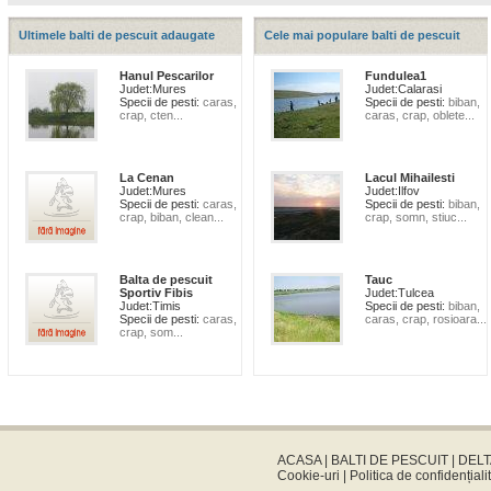
Ultimele balti de pescuit adaugate
Cele mai populare balti de pescuit
Hanul Pescarilor
Fundulea1
Judet:
Mures
Judet:
Calarasi
Specii de pesti:
caras,
Specii de pesti:
biban,
crap, cten...
caras, crap, oblete...
La Cenan
Lacul Mihailesti
Judet:
Mures
Judet:
Ilfov
Specii de pesti:
caras,
Specii de pesti:
biban,
crap, biban, clean...
crap, somn, stiuc...
Balta de pescuit
Tauc
Sportiv Fibis
Judet:
Tulcea
Judet:
Timis
Specii de pesti:
biban,
Specii de pesti:
caras,
caras, crap, rosioara...
crap, som...
ACASA
|
BALTI DE PESCUIT
|
DELT
Cookie-uri
|
Politica de confidențiali