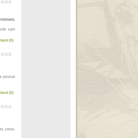
rosioara,
 este cam
tarii (0)
e pescuii
tarii (0)
as, caras.