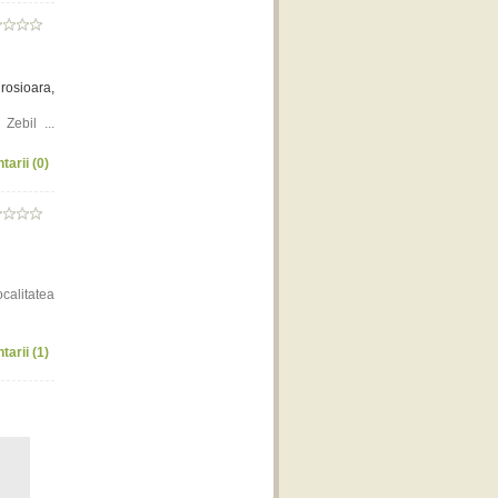
rosioara,
Zebil ...
tarii (0)
alitatea
tarii (1)