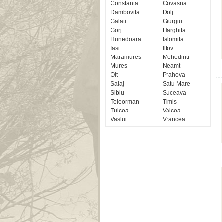
Constanta
Covasna
Dambovita
Dolj
Galati
Giurgiu
Gorj
Harghita
Hunedoara
Ialomita
Iasi
Ilfov
Maramures
Mehedinti
Mures
Neamt
Olt
Prahova
Salaj
Satu Mare
Sibiu
Suceava
Teleorman
Timis
Tulcea
Valcea
Vaslui
Vrancea