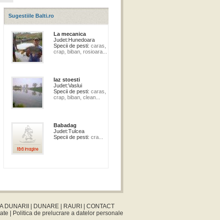
Sugestiile Balti.ro
La mecanica
Judet:
Hunedoara
Specii de pesti:
caras,
crap, biban, rosioara...
Iaz stoesti
Judet:
Vaslui
Specii de pesti:
caras,
crap, biban, clean...
Babadag
Judet:
Tulcea
Specii de pesti:
cra...
A DUNARII
|
DUNARE
|
RAURI
|
CONTACT
tate
|
Politica de prelucrare a datelor personale