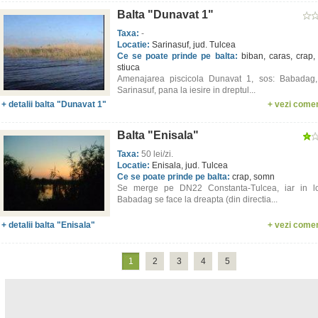
Balta "Dunavat 1"
Taxa:
-
Locatie:
Sarinasuf, jud. Tulcea
Ce se poate prinde pe balta:
biban, caras, crap, 
stiuca
Amenajarea piscicola Dunavat 1, sos: Babadag, 
Sarinasuf, pana la iesire in dreptul...
+ detalii balta "Dunavat 1"
+ vezi comen
Balta "Enisala"
Taxa:
50 lei/zi.
Locatie:
Enisala, jud. Tulcea
Ce se poate prinde pe balta:
crap, somn
Se merge pe DN22 Constanta-Tulcea, iar in loc
Babadag se face la dreapta (din directia...
+ detalii balta "Enisala"
+ vezi comen
1
2
3
4
5