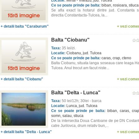
Locatie:
Mihai - Viteazu, jud. Tulcea
Ce se poate prinde pe balta:
biban, rosioara, stiuca
Se afla exact la hotarul dintre jud. Constanta s
directia Constantacta-Tulcea, la...
+ detalii balta "Caraburum"
+ vezi comen
Balta "Ciobanu"
Taxa:
35 lei/zi.
Locatie:
Ciobanu, jud. Tulcea
Ce se poate prinde pe balta:
caras, crap, cteno
Balta Ciobanu, situata langa soseaua care leaga H
Tulcea. Anul trecut am facut niste...
+ detalii balta "Ciobanu"
+ vezi comen
Balta "Delta - Lunca"
Taxa:
50 lei/12h; 30lei - barca
Locatie:
Lunca, jud. Tulcea
Ce se poate prinde pe balta:
biban, caras, crap,
somn, salau, stiuca
De la intersectia Doua Cantoane de pe DN Costan
catre Jurilovca, drum relativ bun,...
+ detalii balta "Delta - Lunca"
+ vezi comen