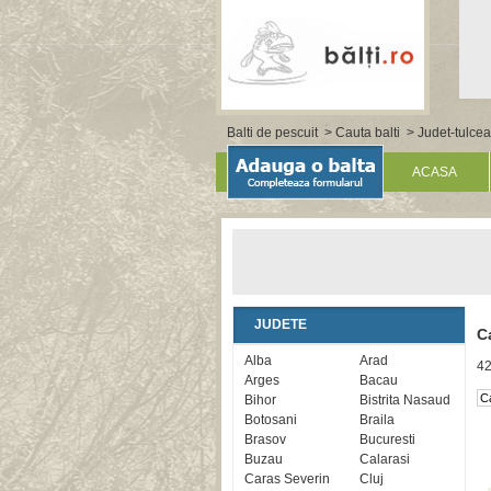
Balti de pescuit
>
Cauta balti
> Judet-tulcea
ACASA
JUDETE
C
Alba
Arad
42
Arges
Bacau
Bihor
Bistrita Nasaud
Botosani
Braila
Brasov
Bucuresti
Buzau
Calarasi
Caras Severin
Cluj