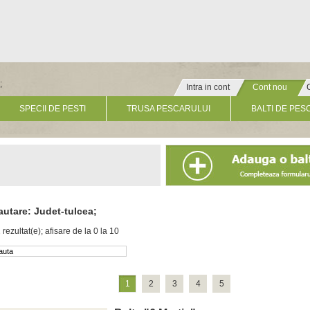
;
Intra in cont
Cont nou
» Click pentru un cont nou
SPECII DE PESTI
TRUSA PESCARULUI
BALTI DE PES
autare: Judet-tulcea;
 rezultat(e); afisare de la 0 la 10
1
2
3
4
5