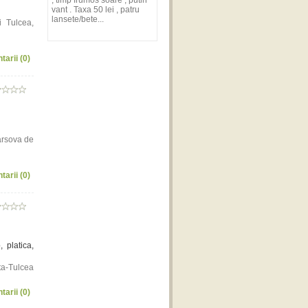
, timp frumos soare , putin
vant . Taxa 50 lei , patru
lansete/bete...
i Tulcea,
tarii (0)
arsova de
tarii (0)
 platica,
ta-Tulcea
tarii (0)