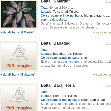
Balta "6 Martie"
Taxa:
40 ron si 100ron/zi.
Locatie:
Tulcea, jud. Tulcea
Ce se poate prinde pe balta:
biban, caras, crap, 
somn, salau, stiuca
Se afla in satul Salcioara. Drumul din Jurilovca
nasol. Se poate ajunge si cu microbuzul...
+ detalii balta "6 Martie"
+ vezi comen
Balta "Babadag"
Taxa:
-
Locatie:
Babadag, jud. Tulcea
Ce se poate prinde pe balta:
crap
Este un lac in administrarea unei societati Se poat
cu taxa,dar numai pe un canal.Are...
+ detalii balta "Babadag"
+ vezi comen
Balta "Baraj Horia"
Taxa:
-
Locatie:
Horia, jud. Tulcea
Ce se poate prinde pe balta:
caras, crap, salau
Soseaua Balabanci. Specii: crap, salau, fitofag, cos
Momeli: rame, mamaliga, momele...