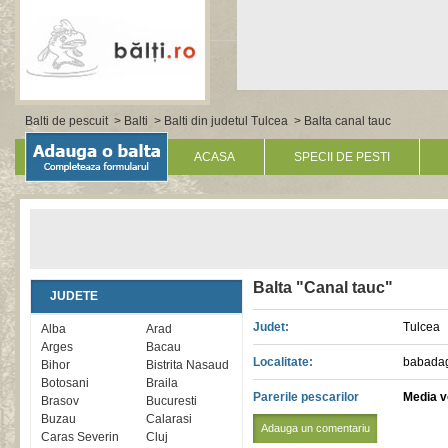
Balti de pescuit
>
Balti
>
Balti din judetul Tulcea
> Balta canal tauc
ACASA
SPECII DE PESTI
Balta "Canal tauc"
JUDETE
Judet:
Tulcea
Alba
Arad
Arges
Bacau
Localitate:
babada
Bihor
Bistrita Nasaud
Botosani
Braila
Parerile pescarilor
Media vo
Brasov
Bucuresti
Buzau
Calarasi
Adauga un comentariu
Caras Severin
Cluj