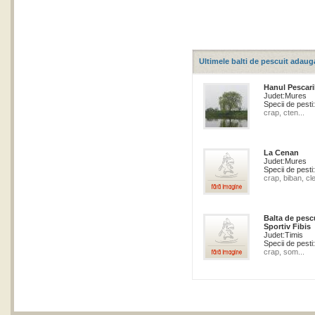
Ultimele balti de pescuit adaug
Hanul Pescari
Judet:
Mures
Specii de pesti:
crap, cten...
La Cenan
Judet:
Mures
Specii de pesti:
crap, biban, cle
Balta de pesc
Sportiv Fibis
Judet:
Timis
Specii de pesti:
crap, som...