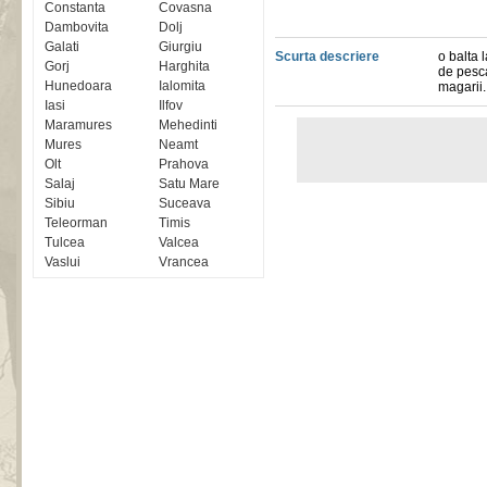
Constanta
Covasna
Dambovita
Dolj
Galati
Giurgiu
Scurta descriere
o balta 
Gorj
Harghita
de pesca
Hunedoara
Ialomita
magarii.
Iasi
Ilfov
Maramures
Mehedinti
Mures
Neamt
Olt
Prahova
Salaj
Satu Mare
Sibiu
Suceava
Teleorman
Timis
Tulcea
Valcea
Vaslui
Vrancea