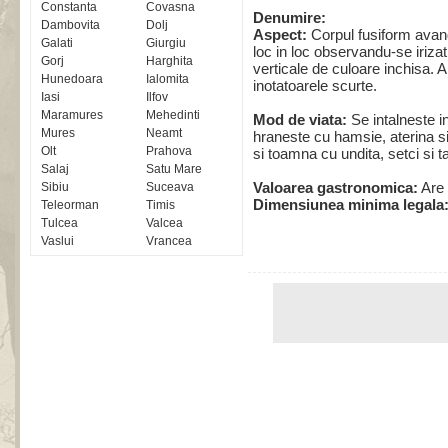
Constanta
Covasna
Denumire:
Dambovita
Dolj
Aspect:
Corpul fusiform avand
Galati
Giurgiu
loc in loc observandu-se irizat
Gorj
Harghita
verticale de culoare inchisa. Ar
Hunedoara
Ialomita
inotatoarele scurte.
Iasi
Ilfov
Maramures
Mehedinti
Mod de viata:
Se intalneste 
Mures
Neamt
hraneste cu hamsie, aterina s
Olt
Prahova
si toamna cu undita, setci si ta
Salaj
Satu Mare
Valoarea gastronomica:
Are 
Sibiu
Suceava
Dimensiunea minima legala
Teleorman
Timis
Tulcea
Valcea
Vaslui
Vrancea