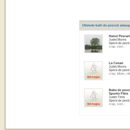
Ultimele balti de pescuit adaug
Hanul Pescari
Judet:
Mures
Specii de pesti:
crap, cten...
La Cenan
Judet:
Mures
Specii de pesti:
crap, biban, cle
Balta de pesc
Sportiv Fibis
Judet:
Timis
Specii de pesti:
crap, som...