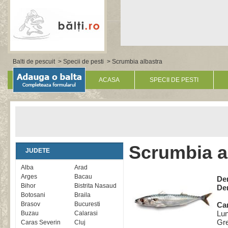
Balti de pescuit
>
Specii de pesti
> Scrumbia albastra
ACASA
SPECII DE PESTI
Scrumbia a
JUDETE
Alba
Arad
Arges
Bacau
De
Bihor
Bistrita Nasaud
De
Botosani
Braila
Brasov
Bucuresti
Car
Lun
Buzau
Calarasi
Gre
Caras Severin
Cluj