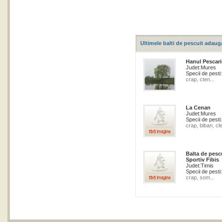
Ultimele balti de pescuit adaug
Hanul Pescari
Judet:
Mures
Specii de pesti:
crap, cten...
La Cenan
Judet:
Mures
Specii de pesti:
crap, biban, cle
Balta de pesc
Sportiv Fibis
Judet:
Timis
Specii de pesti:
crap, som...