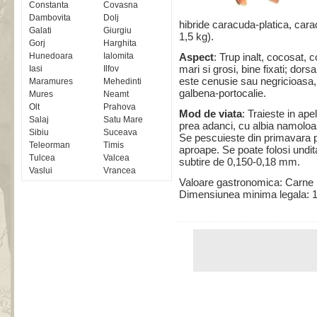
Constanta
Covasna
Dambovita
Dolj
hibride caracuda-platica, car
Galati
Giurgiu
1,5 kg).
Gorj
Harghita
Hunedoara
Ialomita
Aspect
: Trup inalt, cocosat, 
mari si grosi, bine fixati; dor
Iasi
Ilfov
este cenusie sau negricioasa,
Maramures
Mehedinti
galbena-portocalie.
Mures
Neamt
Olt
Prahova
Mod de viata
: Traieste in ap
Salaj
Satu Mare
prea adanci, cu albia namoloa
Sibiu
Suceava
Se pescuieste din primavara p
Teleorman
Timis
aproape. Se poate folosi undita 
Tulcea
Valcea
subtire de 0,150-0,18 mm.
Vaslui
Vrancea
Valoare gastronomica: Carne 
Dimensiunea minima legala: 