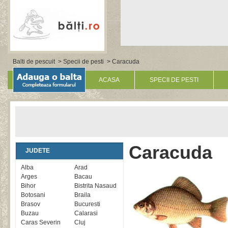
Balti de pescuit
>
Specii de pesti
> Caracuda
ACASA
SPECII DE PESTI
Caracuda
JUDETE
Alba
Arad
Arges
Bacau
Bihor
Bistrita Nasaud
Botosani
Braila
Brasov
Bucuresti
Buzau
Calarasi
Caras Severin
Cluj