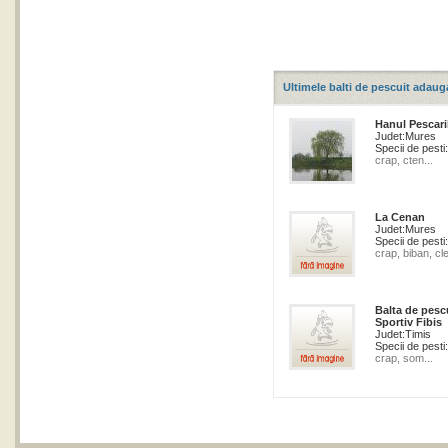
Ultimele balti de pescuit adaug
Hanul Pescari
Judet:
Mures
Specii de pesti:
crap, cten...
La Cenan
Judet:
Mures
Specii de pesti:
crap, biban, cle
Balta de pesc
Sportiv Fibis
Judet:
Timis
Specii de pesti:
crap, som...