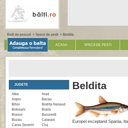
Balti de pescuit
>
Specii de pesti
> Beldita
ACASA
SPECII DE PESTI
Beldita
JUDETE
Alba
Arad
Arges
Bacau
Bihor
Bistrita Nasaud
Botosani
Braila
Brasov
Bucuresti
Buzau
Calarasi
Europei exceptand Spania, Ital
Caras Severin
Cluj