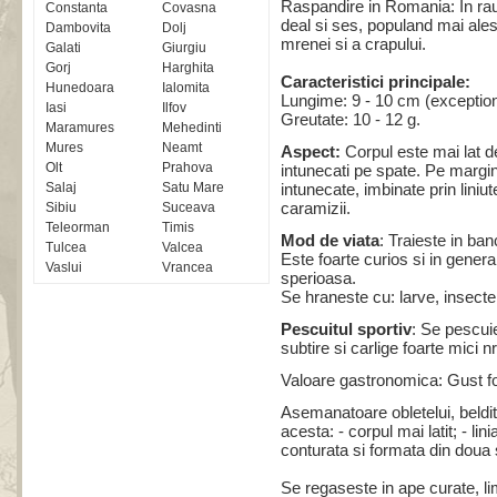
Raspandire in Romania: In rauri
Constanta
Covasna
deal si ses, populand mai ales
Dambovita
Dolj
mrenei si a crapului.
Galati
Giurgiu
Gorj
Harghita
Caracteristici principale:
Hunedoara
Ialomita
Lungime: 9 - 10 cm (exceptio
Iasi
Ilfov
Greutate: 10 - 12 g.
Maramures
Mehedinti
Mures
Neamt
Aspect:
Corpul este mai lat dec
Olt
Prahova
intunecati pe spate. Pe margin
Salaj
Satu Mare
intunecate, imbinate prin liniut
caramizii.
Sibiu
Suceava
Teleorman
Timis
Mod de viata
: Traieste in ba
Tulcea
Valcea
Este foarte curios si in gener
Vaslui
Vrancea
sperioasa.
Se hraneste cu: larve, insecte
Pescuitul sportiv
: Se pescuies
subtire si carlige foarte mici n
Valoare gastronomica: Gust fo
Asemanatoare obletelui, beldit
acesta: - corpul mai latit; - lin
conturata si formata din doua s
Se regaseste in ape curate, li