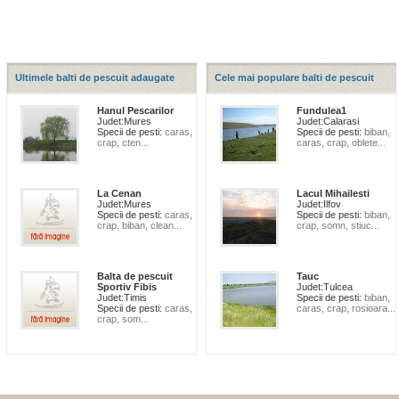
Ultimele balti de pescuit adaugate
Cele mai populare balti de pescuit
Hanul Pescarilor
Fundulea1
Judet:
Mures
Judet:
Calarasi
Specii de pesti:
caras,
Specii de pesti:
biban,
crap, cten...
caras, crap, oblete...
La Cenan
Lacul Mihailesti
Judet:
Mures
Judet:
Ilfov
Specii de pesti:
caras,
Specii de pesti:
biban,
crap, biban, clean...
crap, somn, stiuc...
Balta de pescuit
Tauc
Sportiv Fibis
Judet:
Tulcea
Judet:
Timis
Specii de pesti:
biban,
Specii de pesti:
caras,
caras, crap, rosioara...
crap, som...