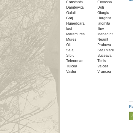
Constanta
Covasna
Dambovita
Dolj
Galati
Giurgiu
Gorj
Harghita
Hunedoara
Ialomita
Iasi
Ilfov
Maramures
Mehedinti
Mures
Neamt
Olt
Prahova
Salaj
Satu Mare
Sibiu
Suceava
Teleorman
Timis
Tulcea
Valcea
Vaslui
Vrancea
Pa