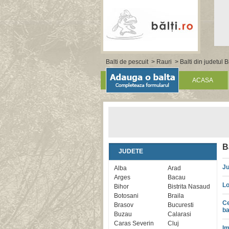
Balti de pescuit
>
Rauri
>
Balti din judetul 
ACASA
B
JUDETE
Ju
Alba
Arad
Arges
Bacau
Lo
Bihor
Bistrita Nasaud
Botosani
Braila
Ce
Brasov
Bucuresti
ba
Buzau
Calarasi
Caras Severin
Cluj
Im