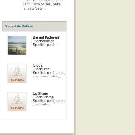
, timp frumos soare , putin
vant . Taxa 50 lei , patru
lansete/bete...
Sugestiile Balti.ro
Barajul Padureni
Judet:
Vrancea
Specii de pesti:
...
Icloda
Judet:
Timis
Specii de pesti:
caras,
crap, somn, stiuc...
La Gicaru
Judet:
Calarasi
Specii de pesti:
caras,
crap, sala...