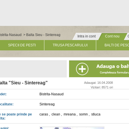
Bistrita-Nasaud
> Balta Sieu - Sintereag
Intra in cont
Cont nou
» Click pentru un cont nou
SPECII DE PESTI
TRUSA PESCARULUI
BALTI DE PES
alta "Sieu - Sintereag"
Adaugat: 16.04.2008
Vizitari: 8571 ori
det:
Bistrita-Nasaud
calitate:
Sintereag
 se poate prinde pe
caras
,
clean
,
mreana
,
somn
,
stiuca
lta:
agini: