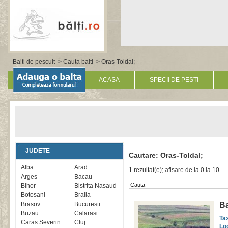
Balti de pescuit
>
Cauta balti
> Oras-Toldal;
ACASA
SPECII DE PESTI
JUDETE
Cautare: Oras-Toldal;
Alba
Arad
1 rezultat(e); afisare de la 0 la 10
Arges
Bacau
Bihor
Bistrita Nasaud
Botosani
Braila
Brasov
Bucuresti
Ba
Buzau
Calarasi
Ta
Caras Severin
Cluj
Lo