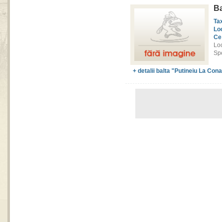
Ba
Ta
Lo
Ce
Loc
Spe
+ detalii balta "Putineiu La Con