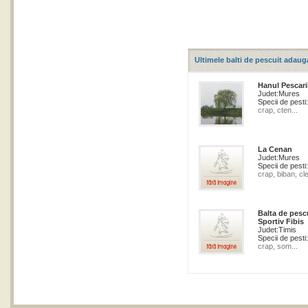
Ultimele balti de pescuit adaug
Hanul Pescari
Judet:
Mures
Specii de pesti:
crap, cten...
La Cenan
Judet:
Mures
Specii de pesti:
crap, biban, cle
Balta de pesc
Sportiv Fibis
Judet:
Timis
Specii de pesti:
crap, som...