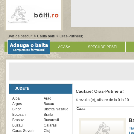
Balti de pescuit
>
Cauta balti
> Oras-Putineiu;
ACASA
SPECII DE PESTI
JUDETE
Cautare: Oras-Putineiu;
Alba
Arad
4 rezultat(e); afisare de la 0 la 10
Arges
Bacau
Bihor
Bistrita Nasaud
Botosani
Braila
Brasov
Bucuresti
Ba
Buzau
Calarasi
Ta
Caras Severin
Cluj
Lo