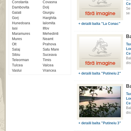
Constanta
Covasna
Ce
Dambovita
Dolj
Se
Galati
Giurgiu
se 
Gorj
Harghita
Hunedoara
Ialomita
+ detalii balta "La Conac"
Iasi
Ilfov
Maramures
Mehedinti
Ba
Mures
Neamt
Olt
Prahova
Ta
Lo
Salaj
Satu Mare
Ce
Sibiu
Suceava
Ba
Teleorman
Timis
dis
Tulcea
Valcea
Vaslui
Vrancea
+ detalii balta "Putineiu 2"
Ba
Ta
Lo
Ce
Ba
dis
+ detalii balta "Putineiu 3"