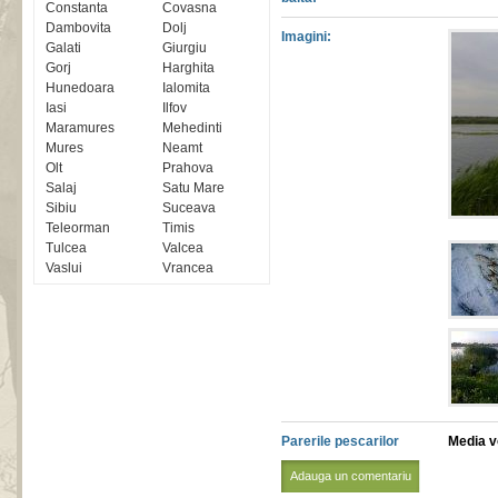
Constanta
Covasna
Dambovita
Dolj
Imagini:
Galati
Giurgiu
Gorj
Harghita
Hunedoara
Ialomita
Iasi
Ilfov
Maramures
Mehedinti
Mures
Neamt
Olt
Prahova
Salaj
Satu Mare
Sibiu
Suceava
Teleorman
Timis
Tulcea
Valcea
Vaslui
Vrancea
Parerile pescarilor
Media vo
Adauga un comentariu