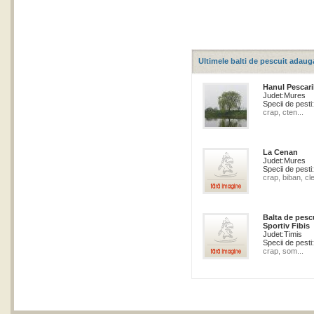
Ultimele balti de pescuit adaug
Hanul Pescari
Judet:
Mures
Specii de pesti:
crap, cten...
La Cenan
Judet:
Mures
Specii de pesti:
crap, biban, cle
Balta de pesc
Sportiv Fibis
Judet:
Timis
Specii de pesti:
crap, som...