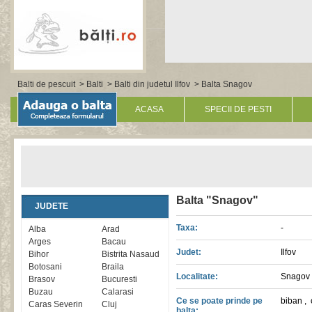
Balti de pescuit
>
Balti
>
Balti din judetul Ilfov
> Balta Snagov
ACASA
SPECII DE PESTI
Balta "Snagov"
JUDETE
Taxa:
-
Alba
Arad
Arges
Bacau
Judet:
Ilfov
Bihor
Bistrita Nasaud
Botosani
Braila
Localitate:
Snagov
Brasov
Bucuresti
Buzau
Calarasi
Ce se poate prinde pe
biban
,
Caras Severin
Cluj
balta: