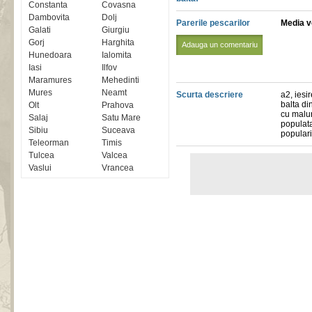
Constanta
Covasna
Dambovita
Dolj
Parerile pescarilor
Media vo
Galati
Giurgiu
Gorj
Harghita
Adauga un comentariu
Hunedoara
Ialomita
Iasi
Ilfov
Maramures
Mehedinti
Mures
Neamt
Scurta descriere
a2, iesi
balta di
Olt
Prahova
cu malur
Salaj
Satu Mare
populata
Sibiu
Suceava
populari
Teleorman
Timis
Tulcea
Valcea
Vaslui
Vrancea