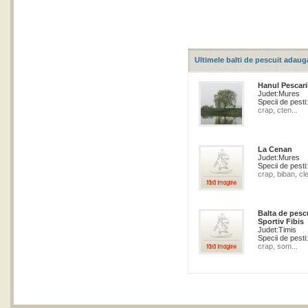
Ultimele balti de pescuit adaug
Hanul Pescari
Judet:
Mures
Specii de pesti:
crap, cten...
La Cenan
Judet:
Mures
Specii de pesti:
crap, biban, cle
Balta de pesc
Sportiv Fibis
Judet:
Timis
Specii de pesti:
crap, som...