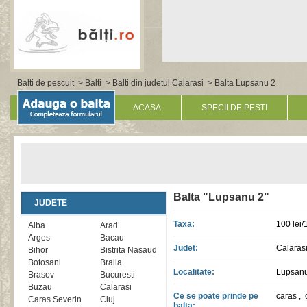
Balti de pescuit
>
Balti
>
Balti din judetul Calarasi
> Balta Lupsanu 2
ACASA
SPECII DE PESTI
Balta "Lupsanu 2"
JUDETE
Taxa:
100 lei/
Alba
Arad
Arges
Bacau
Judet:
Calaras
Bihor
Bistrita Nasaud
Botosani
Braila
Localitate:
Lupsan
Brasov
Bucuresti
Buzau
Calarasi
Ce se poate prinde pe
caras
,
Caras Severin
Cluj
balta: