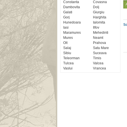
Constanta
Covasna
Dambovita
Dolj
Galati
Giurgiu
Gorj
Harghita
Hunedoara
Ialomita
Sc
Iasi
Ilfov
Maramures
Mehedinti
Mures
Neamt
Olt
Prahova
Salaj
Satu Mare
Sibiu
Suceava
Teleorman
Timis
Tulcea
Valcea
Vaslui
Vrancea