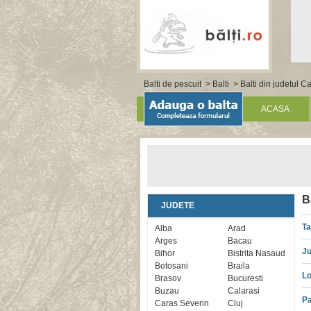
Balti de pescuit
>
Balti
>
Balti din judetul C
ACASA
B
JUDETE
Ta
Alba
Arad
Arges
Bacau
Ju
Bihor
Bistrita Nasaud
Botosani
Braila
Lo
Brasov
Bucuresti
Buzau
Calarasi
Pa
Caras Severin
Cluj