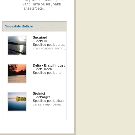
, timp frumos soare , putin
vant . Taxa 50 lei , patru
lansete/bete...
Sugestiile Balti.ro
Sucutard
Judet:
Cluj
Specii de pesti:
caras,
crap, rosioara, somn...
Delta - Bratul Ingust
Judet:
Tulcea
Specii de pesti:
cra...
Stolnici
Judet:
Arges
Specii de pesti:
biban,
caras, crap, rosioar...