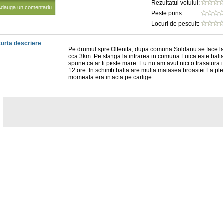
Rezultatul votului:
Adauga un comentariu
Peste prins :
Locuri de pescuit:
urta descriere
Pe drumul spre Oltenita, dupa comuna Soldanu se face l
cca 3km. Pe stanga la intrarea in comuna Luica este balt
spune ca ar fi peste mare. Eu nu am avut nici o trasatura 
12 ore. In schimb balta are multa matasea broastei.La pl
momeala era intacta pe carlige.