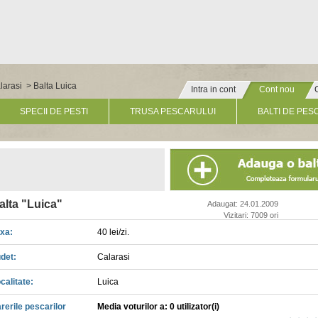
alarasi
> Balta Luica
Intra in cont
Cont nou
» Click pentru un cont nou
SPECII DE PESTI
TRUSA PESCARULUI
BALTI DE PES
alta "Luica"
Adaugat: 24.01.2009
Vizitari: 7009 ori
xa:
40 lei/zi.
det:
Calarasi
calitate:
Luica
rerile pescarilor
Media voturilor a: 0 utilizator(i)