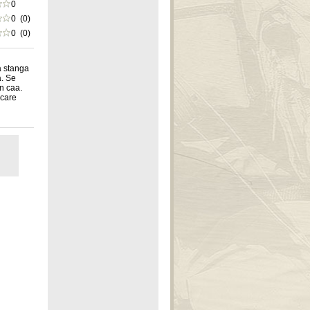
0
0 (0)
0 (0)
a stanga
a. Se
in caa.
ecare