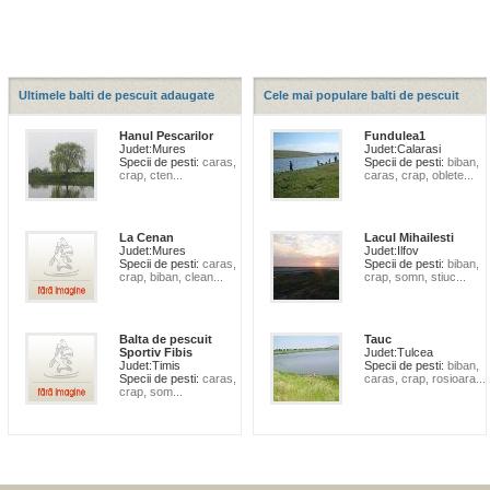
Ultimele balti de pescuit adaugate
Cele mai populare balti de pescuit
Hanul Pescarilor
Fundulea1
Judet:
Mures
Judet:
Calarasi
Specii de pesti:
caras,
Specii de pesti:
biban,
crap, cten...
caras, crap, oblete...
La Cenan
Lacul Mihailesti
Judet:
Mures
Judet:
Ilfov
Specii de pesti:
caras,
Specii de pesti:
biban,
crap, biban, clean...
crap, somn, stiuc...
Balta de pescuit
Tauc
Sportiv Fibis
Judet:
Tulcea
Judet:
Timis
Specii de pesti:
biban,
Specii de pesti:
caras,
caras, crap, rosioara...
crap, som...