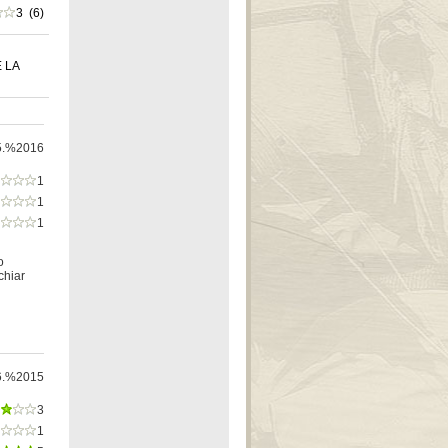
3 (6)
 LA
5.%2016
1
1
1
o
chiar
6.%2015
3
1