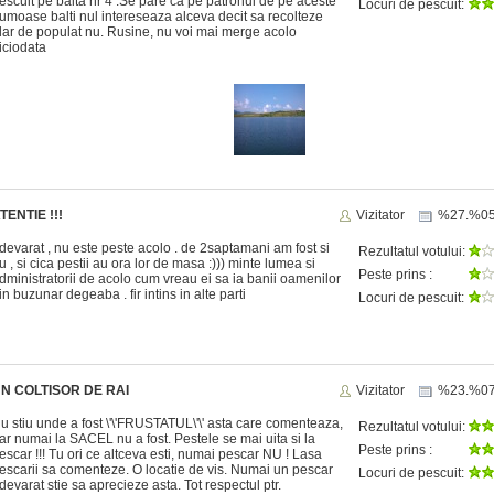
escuit pe balta nr 4 .Se pare ca pe patronul de pe aceste
Locuri de pescuit:
rumoase balti nul intereseaza alceva decit sa recolteze
dar de populat nu. Rusine, nu voi mai merge acolo
iciodata
TENTIE !!!
Vizitator
%27.%0
devarat , nu este peste acolo . de 2saptamani am fost si
Rezultatul votului:
u , si cica pestii au ora lor de masa :))) minte lumea si
Peste prins :
dministratorii de acolo cum vreau ei sa ia banii oamenilor
in buzunar degeaba . fir intins in alte parti
Locuri de pescuit:
N COLTISOR DE RAI
Vizitator
%23.%0
u stiu unde a fost \'\'FRUSTATUL\'\' asta care comenteaza,
Rezultatul votului:
ar numai la SACEL nu a fost. Pestele se mai uita si la
Peste prins :
escar !!! Tu ori ce altceva esti, numai pescar NU ! Lasa
escarii sa comenteze. O locatie de vis. Numai un pescar
Locuri de pescuit:
devarat stie sa aprecieze asta. Tot respectul ptr.