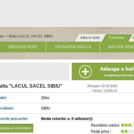
biu
> Balta LACUL SACEL SIBIU
Intra in cont
Cont nou
» Click pentru un cont nou
SPECII DE PESTI
TRUSA PESCARULUI
BALTI DE PES
alta "LACUL SACEL SIBIU"
Adaugat: 22.08.2009
Vizitari: 22286 ori
det:
Sibiu
calitate:
SIBIU
rerile pescarilor
Media voturilor a: 6 utilizator(i)
Rezultatul votului:
Adauga un comentariu
Peste prins :