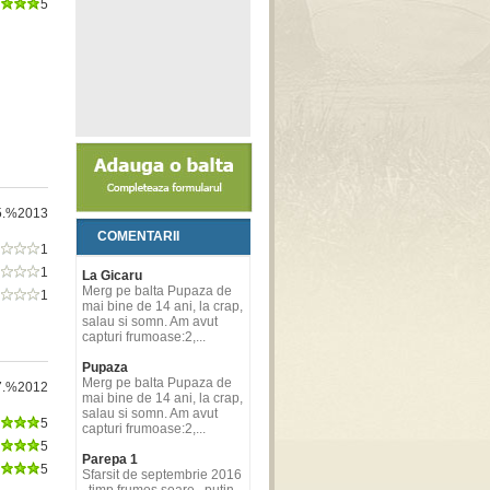
5
5.%2013
COMENTARII
1
1
La Gicaru
Merg pe balta Pupaza de
1
mai bine de 14 ani, la crap,
salau si somn. Am avut
capturi frumoase:2,...
Pupaza
Merg pe balta Pupaza de
7.%2012
mai bine de 14 ani, la crap,
salau si somn. Am avut
5
capturi frumoase:2,...
5
Parepa 1
5
Sfarsit de septembrie 2016