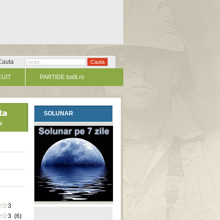
Cauta
CUIT
PARTIDE balti.ro
SOLUNAR
3
3 (6)