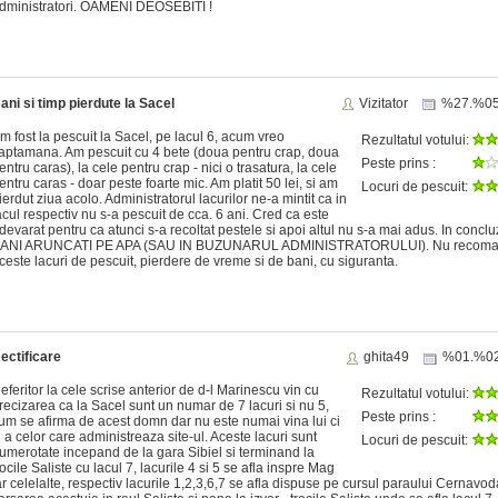
dministratori. OAMENI DEOSEBITI !
ani si timp pierdute la Sacel
Vizitator
%27.%0
m fost la pescuit la Sacel, pe lacul 6, acum vreo
Rezultatul votului:
aptamana. Am pescuit cu 4 bete (doua pentru crap, doua
Peste prins :
entru caras), la cele pentru crap - nici o trasatura, la cele
entru caras - doar peste foarte mic. Am platit 50 lei, si am
Locuri de pescuit:
ierdut ziua acolo. Administratorul lacurilor ne-a mintit ca in
acul respectiv nu s-a pescuit de cca. 6 ani. Cred ca este
devarat pentru ca atunci s-a recoltat pestele si apoi altul nu s-a mai adus. In conclu
ANI ARUNCATI PE APA (SAU IN BUZUNARUL ADMINISTRATORULUI). Nu recom
ceste lacuri de pescuit, pierdere de vreme si de bani, cu siguranta.
ectificare
ghita49
%01.%0
eferitor la cele scrise anterior de d-l Marinescu vin cu
Rezultatul votului:
recizarea ca la Sacel sunt un numar de 7 lacuri si nu 5,
Peste prins :
um se afirma de acest domn dar nu este numai vina lui ci
i a celor care administreaza site-ul. Aceste lacuri sunt
Locuri de pescuit:
umerotate incepand de la gara Sibiel si terminand la
rocile Saliste cu lacul 7, lacurile 4 si 5 se afla inspre Mag
ar celelalte, respectiv lacurile 1,2,3,6,7 se afla dispuse pe cursul paraului Cernavod