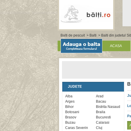
Balti de pescuit
>
Balti
>
Balti din judetul Si
ACASA
B
JUDETE
Ju
Alba
Arad
Arges
Bacau
Lo
Bihor
Bistrita Nasaud
Botosani
Braila
Pa
Brasov
Bucuresti
Buzau
Calarasi
Caras Severin
Cluj