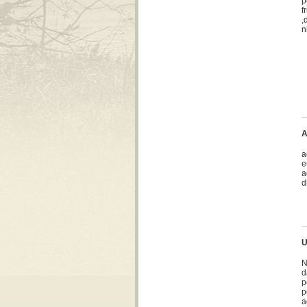
p
f
,
n
A
a
e
a
d
U
N
d
p
p
a