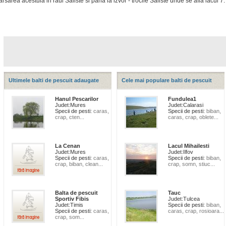
arsarea acestuia in raul Saliste si pana la izvor - trocile Saliste unde se afla lacul 7.
Ultimele balti de pescuit adaugate
Cele mai populare balti de pescuit
Hanul Pescarilor
Fundulea1
Judet:
Mures
Judet:
Calarasi
Specii de pesti:
caras,
Specii de pesti:
biban,
crap, cten...
caras, crap, oblete...
La Cenan
Lacul Mihailesti
Judet:
Mures
Judet:
Ilfov
Specii de pesti:
caras,
Specii de pesti:
biban,
crap, biban, clean...
crap, somn, stiuc...
Balta de pescuit
Tauc
Sportiv Fibis
Judet:
Tulcea
Judet:
Timis
Specii de pesti:
biban,
Specii de pesti:
caras,
caras, crap, rosioara...
crap, som...