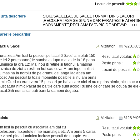
Locuri de pescuit:
urta descriere
SIBIU/SACELLACUL SACEL FORMAT DIN 5 LACURI
,RECOLRAT ASA SE SPUNE DAR FARA PESTE,ATENTIE
ABONAMENTE,RECLAMA FAFA PIC DE ADEVAR -+++++
arerile pescarilor
acu 6 Sacel
Vizitator
%23.%0
una ziua.Am fost la pescuit pe lacul 6 Sacel am plati 150
Rezultatul votului:
e lei 2 peresoane(de sambata dupa masa de la 18 pana
Peste prins :
uminica la ora 12).Mai nou iti retine si talonu la masina
aznicu de zici ca esti un hot sau ceva.M-am inpotmolit si
Locuri de pescuit:
u masina in noroiu de pe drumu de langa lac abea am
coso.Am pescuit la toate momelile posibile si nu am prins
imic.Cred ca erau vreo 15 pescari pe balta care nici ei nu o prins nimic, nici macar 
uscatura nimic.Pacat de baltile care sunt acolo.Rusine celor care se ocupa de ele 
acat.Stiti numa sa luati bani la oameni degaba.
alnic
Vizitator
%28.%0
m fost la pescuit cu asociatia.am dat cu
Rezultatul votului:
oiles.porumb.pelete,rime mamaliga etc. Am prins 5 carasi
Peste prins :
e vineri pina duminica inclusv pescuit de noapte. Am