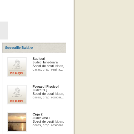
Sugestiile Balti.ro
Saulesti
Judet:
Hunedoara
Specii de pesti:
biban,
caras, crap, regina...
Popasul Piscicol
Judet:
Cluj
Specii de pesti:
biban,
caras, crap, rosioar...
Cirja 2
Judet:
Vaslui
Specii de pesti:
biban,
caras, crap, rosioara...