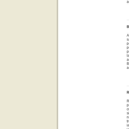
a
B
A
s
p
p
p
l
a
B
a
R
R
p
c
s
n
t
i