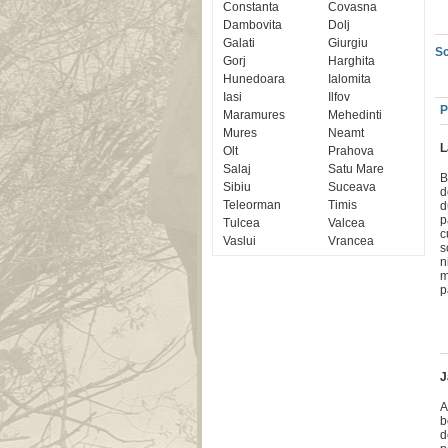
Constanta
Covasna
Dambovita
Dolj
Galati
Giurgiu
Sc
Gorj
Harghita
Hunedoara
Ialomita
Iasi
Ilfov
P
Maramures
Mehedinti
Mures
Neamt
L
Olt
Prahova
Salaj
Satu Mare
B
Sibiu
Suceava
d
Teleorman
Timis
d
p
Tulcea
Valcea
c
Vaslui
Vrancea
s
n
m
p
J
A
b
d