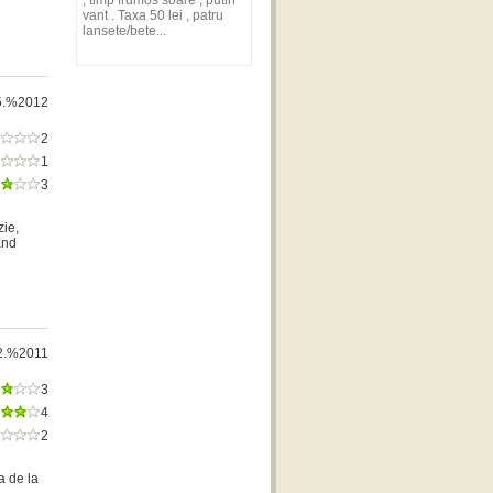
, timp frumos soare , putin
vant . Taxa 50 lei , patru
lansete/bete...
5.%2012
2
1
3
zie,
and
2.%2011
3
4
2
a de la