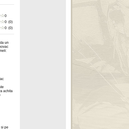
0
0 (0)
0 (0)
sta un
 novac
meli:
fac
ste
va achita
e
 si pe