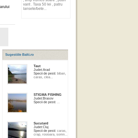
, timp frumos soare , putin
vant . Taxa 50 lei , patru
arului
lansete/bete...
Sugestiile Balti.ro
Taut
Judet:
Arad
Specii de pesti:
biban,
caras, clea...
STIGMA FISHING
Judet:
Brasov
Specii de pesti:
...
Sucutard
Judet:
Cluj
Specii de pesti:
caras,
crap, rosioara, somn...