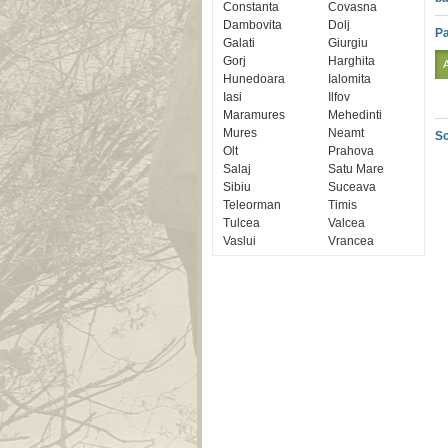
Constanta
Covasna
Dambovita
Dolj
Pa
Galati
Giurgiu
Gorj
Harghita
Hunedoara
Ialomita
Iasi
Ilfov
Maramures
Mehedinti
Mures
Neamt
Sc
Olt
Prahova
Salaj
Satu Mare
Sibiu
Suceava
Teleorman
Timis
Tulcea
Valcea
Vaslui
Vrancea