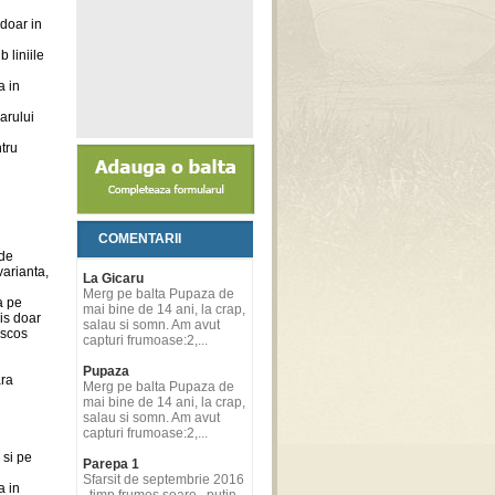
 doar in
 liniile
a in
arului
tru
COMENTARII
 de
varianta,
La Gicaru
Merg pe balta Pupaza de
a pe
mai bine de 14 ani, la crap,
mis doar
salau si somn. Am avut
 scos
capturi frumoase:2,...
Pupaza
ara
Merg pe balta Pupaza de
mai bine de 14 ani, la crap,
salau si somn. Am avut
capturi frumoase:2,...
 si pe
Parepa 1
Sfarsit de septembrie 2016
a in