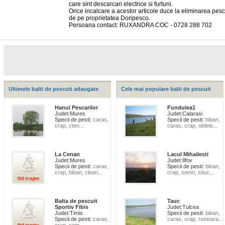
care sint descarcari electrice si furtuni.
Orice incalcare a acestor articole duce la eliminarea pesc
de pe proprietatea Doripesco.
Persoana contact: RUXANDRA COC - 0728 288 702
Ultimele balti de pescuit adaugate
Cele mai populare balti de pescuit
Hanul Pescarilor
Fundulea1
Judet:
Mures
Judet:
Calarasi
Specii de pesti:
caras,
Specii de pesti:
biban,
crap, cten...
caras, crap, oblete...
La Cenan
Lacul Mihailesti
Judet:
Mures
Judet:
Ilfov
Specii de pesti:
caras,
Specii de pesti:
biban,
crap, biban, clean...
crap, somn, stiuc...
Balta de pescuit
Tauc
Sportiv Fibis
Judet:
Tulcea
Judet:
Timis
Specii de pesti:
biban,
Specii de pesti:
caras,
caras, crap, rosioara...