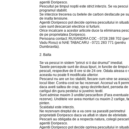
agentii Doripesco.
Pescuitul pe timpul noptii este strict interzis. Se va pescui
programul stabilit.
Se interzice trecerea cu betele de carbon desfacute pe sub
de inalta tensiune.
Agentii Doripesco pot decide oprirea pescuitului in situati
care sunt descarcari electrice si furtuni.
Orice incalcare a acestor articole duce la eliminarea pesc
de pe proprietatea Doripesco.
Persoana contact: RUXANDRA COC - 0728 288 702 (pen
Vadu Rosu) si NAE TABACARU - 0721 283 771 (pentru
Dumbravita).
2. Balta
Se va pescui in sistem "prinzi si ii dai drumul” imediat.
Taxele percepute sunt de doua tipuri, in functie de timpul
pescuit, respective de 8 ore si de 24 ore. Odata aleasa o 
aceasta nu poate fi modificata ulterior.
Pescarul nu are un loc stabilit, fiecare cum vine se aseaz
locul liber. Contra-cost se fac rezervari. Accesul va fi per
daca aveti saltea de crap, spray dezinfectant, penseta de
carligul din gura pestelui si juvelnic textil.
Sunt admise maxim 3 undite/ pescar/bon (Fara eventuale
rezerve). Unditele vor avea monturi cu maxim 2 carlige, f
pinten.
Scaldatul este interzis.
Ne rezervam dreptul de a va cere sa parasiti perimetrul
proprietatii Doripesco daca va aflati in stare de ebrietate.
Pescarii au obligatia de a respecta natura, colegii pescari
agentii Doripesco.
Agentii Doripesco pot decide oprirea pescuitului in situati