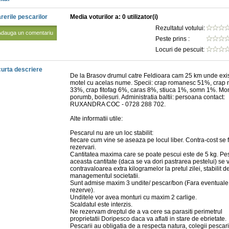
rerile pescarilor
Media voturilor a: 0 utilizator(i)
Rezultatul votului:
Adauga un comentariu
Peste prins :
Locuri de pescuit:
urta descriere
De la Brasov drumul catre Feldioara cam 25 km unde exi
motel cu acelas nume. Specii: crap romanesc 51%, crap
33%, crap fitofag 6%, caras 8%, stiuca 1%, somn 1%. Mo
porumb, boilesuri. Administratia baltii: persoana contact:
RUXANDRA COC - 0728 288 702.
Alte informatii utile:
Pescarul nu are un loc stabilit:
fiecare cum vine se aseaza pe locul liber. Contra-cost se 
rezervari.
Cantitatea maxima care se poate pescui este de 5 kg. Pe
aceasta cantitate (daca se va dori pastrarea pestelui) se 
contravaloarea extra kilogramelor la pretul zilei, stabilit d
managementul societatii.
Sunt admise maxim 3 undite/ pescar/bon (Fara eventuale
rezerve).
Unditele vor avea monturi cu maxim 2 carlige.
Scaldatul este interzis.
Ne rezervam dreptul de a va cere sa parasiti perimetrul
proprietatii Doripesco daca va aflati in stare de ebrietate.
Pescarii au obligatia de a respecta natura, colegii pescari