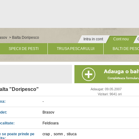
rasov
> Balta Doripesco
Intra in cont
Cont nou
» Click pentru un cont nou
SPECII DE PESTI
TRUSA PESCARULUI
BALTI DE PES
alta "Doripesco"
Adaugat: 09.05.2007
Vizitari: 9641 ori
xa:
-
det:
Brasov
calitate:
Feldioara
 se poate prinde pe
crap
,
somn
,
stiuca
lta: