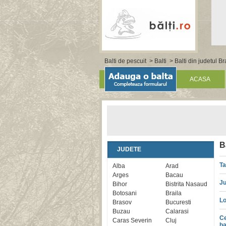
Balti de pescuit
>
Balti
>
Balti din judetul B
ACASA
B
JUDETE
Ta
Alba
Arad
Arges
Bacau
Ju
Bihor
Bistrita Nasaud
Botosani
Braila
Lo
Brasov
Bucuresti
Buzau
Calarasi
Ce
Caras Severin
Cluj
ba