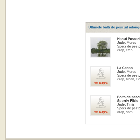
Ultimele balti de pescuit adaug
Hanul Pescari
Judet:
Mures
Specii de pesti:
crap, cten...
La Cenan
Judet:
Mures
Specii de pesti:
crap, biban, cle
Balta de pesc
Sportiv Fibis
Judet:
Timis
Specii de pesti:
crap, som...