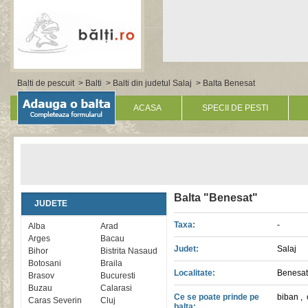
Balti de pescuit
>
Balti
>
Balti din judetul Salaj
> Balta Benesat
ACASA
SPECII DE PESTI
Balta "Benesat"
JUDETE
Taxa:
-
Alba
Arad
Arges
Bacau
Judet:
Salaj
Bihor
Bistrita Nasaud
Botosani
Braila
Localitate:
Benesat
Brasov
Bucuresti
Buzau
Calarasi
Ce se poate prinde pe
biban
,
Caras Severin
Cluj
balta: