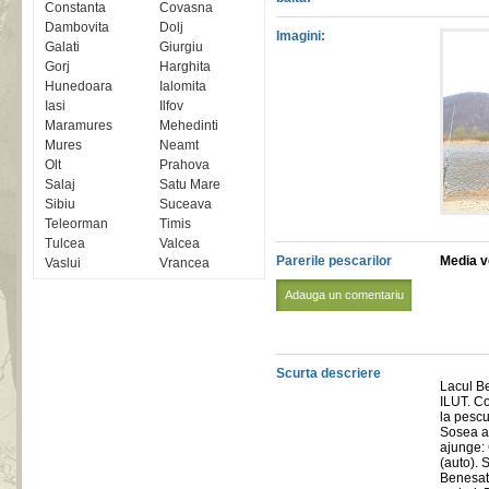
Constanta
Covasna
Dambovita
Dolj
Imagini:
Galati
Giurgiu
Gorj
Harghita
Hunedoara
Ialomita
Iasi
Ilfov
Maramures
Mehedinti
Mures
Neamt
Olt
Prahova
Salaj
Satu Mare
Sibiu
Suceava
Teleorman
Timis
Tulcea
Valcea
Parerile pescarilor
Media vo
Vaslui
Vrancea
Adauga un comentariu
Scurta descriere
Lacul Be
ILUT. C
la pescu
Sosea a
ajunge:
(auto). 
Benesat 