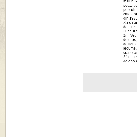
maluri. 
poate pe
pescuit:
caras, s
din 1970
Sursa ap
dar sunt
Fundul 
2m. Vege
deluros,
defileu).
legume, 
crap, ca
24 de or
de apa 4